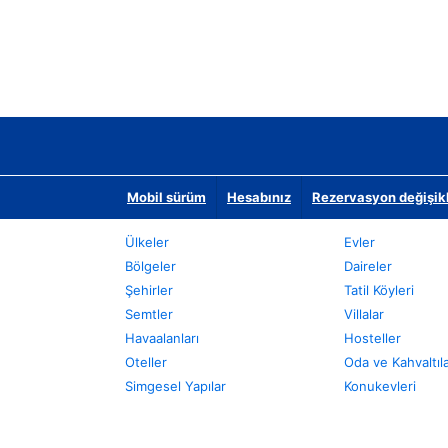
Mobil sürüm
Hesabınız
Rezervasyon değişikli
Ülkeler
Evler
Bölgeler
Daireler
Şehirler
Tatil Köyleri
Semtler
Villalar
Havaalanları
Hosteller
Oteller
Oda ve Kahvaltıl
Simgesel Yapılar
Konukevleri