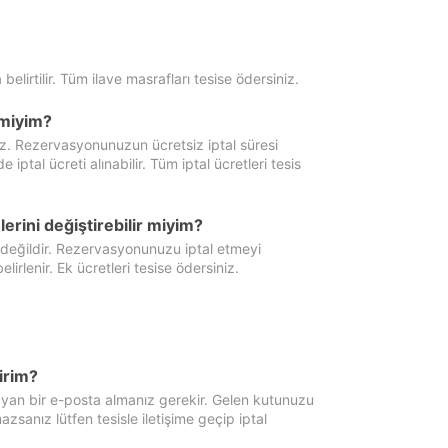
 belirtilir. Tüm ilave masrafları tesise ödersiniz.
miyim?
iz. Rezervasyonunuzun ücretsiz iptal süresi
al ücreti alınabilir. Tüm iptal ücretleri tesis
erini değiştirebilir miyim?
 değildir. Rezervasyonunuzu iptal etmeyi
lirlenir. Ek ücretleri tesise ödersiniz.
irim?
ayan bir e-posta almanız gerekir. Gelen kutunuzu
zsanız lütfen tesisle iletişime geçip iptal