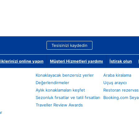
Tesisinizi kaydedin
klerinizi online yapın
Müşteri Hizmetleri yardımı
İştirak olun
Konaklayacak benzersiz yerler
Araba kiralama
Değerlendirmeler
Uçuş arayıcı
Aylık konaklamaları keşfet
Restoran rezervas
Sezonluk fırsatlar ve tatil fırsatları
Booking.com Seyah
Traveller Review Awards
ar