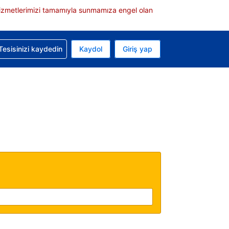
e hizmetlerimizi tamamıyla sunmamıza engel olan
rvasyonunuzla ilgili yardım alın
Tesisinizi kaydedin
Kaydol
Giriş yap
 Mevcut para biriminiz ABD doları
 Mevcut diliniz Türkçe