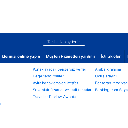
Tesisinizi kaydedin
klerinizi online yapın
Müşteri Hizmetleri yardımı
İştirak olun
Konaklayacak benzersiz yerler
Araba kiralama
Değerlendirmeler
Uçuş arayıcı
Aylık konaklamaları keşfet
Restoran rezervas
Sezonluk fırsatlar ve tatil fırsatları
Booking.com Seyah
Traveller Review Awards
ar