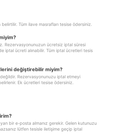
 belirtilir. Tüm ilave masrafları tesise ödersiniz.
miyim?
iz. Rezervasyonunuzun ücretsiz iptal süresi
al ücreti alınabilir. Tüm iptal ücretleri tesis
erini değiştirebilir miyim?
 değildir. Rezervasyonunuzu iptal etmeyi
lirlenir. Ek ücretleri tesise ödersiniz.
irim?
ayan bir e-posta almanız gerekir. Gelen kutunuzu
zsanız lütfen tesisle iletişime geçip iptal