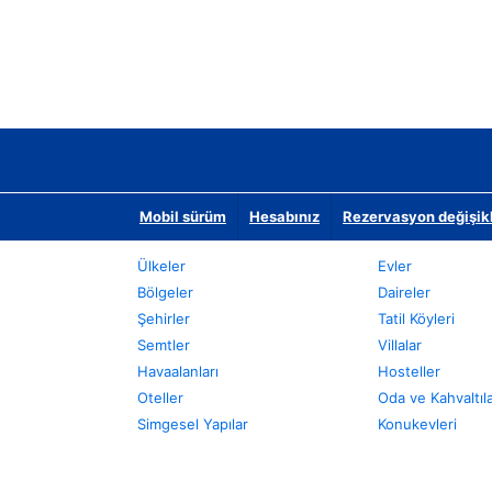
Mobil sürüm
Hesabınız
Rezervasyon değişikli
Ülkeler
Evler
Bölgeler
Daireler
Şehirler
Tatil Köyleri
Semtler
Villalar
Havaalanları
Hosteller
Oteller
Oda ve Kahvaltıl
Simgesel Yapılar
Konukevleri