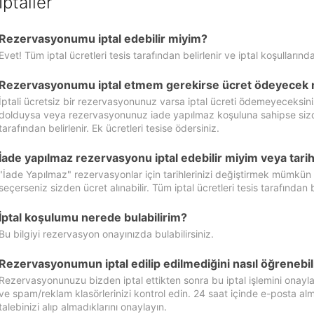
İptaller
Rezervasyonumu iptal edebilir miyim?
Evet! Tüm iptal ücretleri tesis tarafından belirlenir ve iptal koşullarında
Rezervasyonumu iptal etmem gerekirse ücret ödeyecek 
İptali ücretsiz bir rezervasyonunuz varsa iptal ücreti ödemeyeceksin
dolduysa veya rezervasyonunuz iade yapılmaz koşuluna sahipse sizde ipt
tarafından belirlenir. Ek ücretleri tesise ödersiniz.
İade yapılmaz rezervasyonu iptal edebilir miyim veya tarihl
"İade Yapılmaz" rezervasyonlar için tarihlerinizi değiştirmek mümkün
seçerseniz sizden ücret alınabilir. Tüm iptal ücretleri tesis tarafından be
İptal koşulumu nerede bulabilirim?
Bu bilgiyi rezervasyon onayınızda bulabilirsiniz.
Rezervasyonumun iptal edilip edilmediğini nasıl öğrenebil
Rezervasyonunuzu bizden iptal ettikten sonra bu iptal işlemini onayl
ve spam/reklam klasörlerinizi kontrol edin. 24 saat içinde e-posta alma
talebinizi alıp almadıklarını onaylayın.