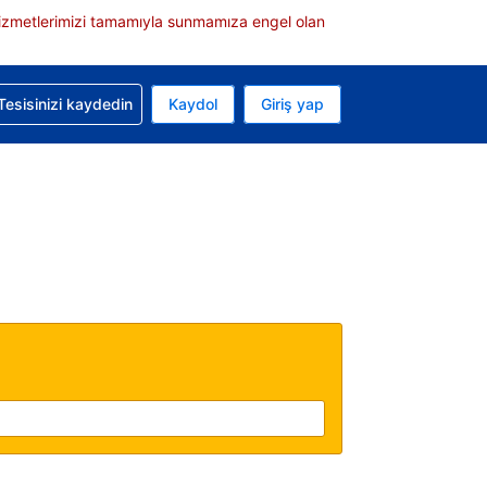
e hizmetlerimizi tamamıyla sunmamıza engel olan
rvasyonunuzla ilgili yardım alın
Tesisinizi kaydedin
Kaydol
Giriş yap
 Mevcut para biriminiz Türk lirası
 Mevcut diliniz Türkçe