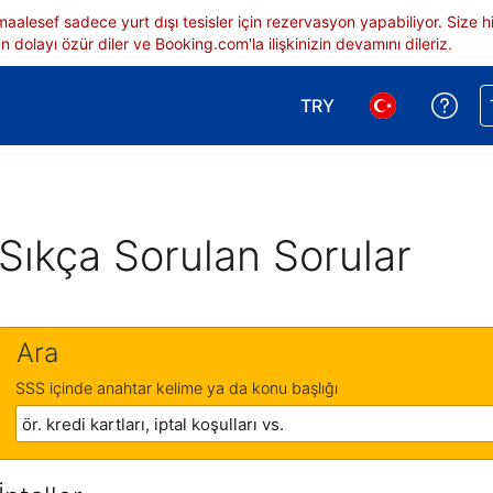
 maalesef sadece yurt dışı tesisler için rezervasyon yapabiliyor. Siz
 dolayı özür diler ve Booking.com'la ilişkinizin devamını dileriz.
TRY
Reze
Para birimi seçimi yap.
Dil seçimi yap.
Sıkça Sorulan Sorular
Ara
SSS içinde anahtar kelime ya da konu başlığı