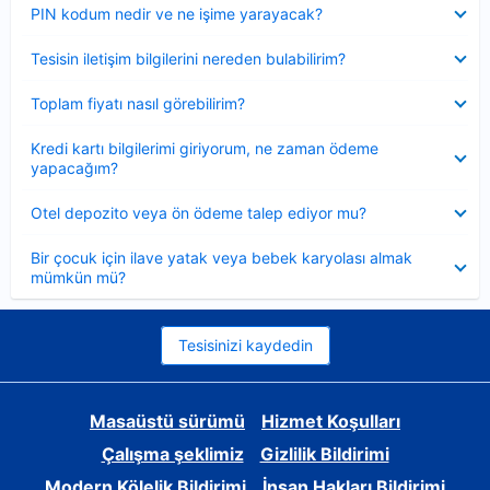
Daraltılmış
PIN kodum nedir ve ne işime yarayacak?
Daraltılmış
Tesisin iletişim bilgilerini nereden bulabilirim?
Daraltılmış
Toplam fiyatı nasıl görebilirim?
Daraltılmış
Kredi kartı bilgilerimi giriyorum, ne zaman ödeme
yapacağım?
Daraltılmış
Otel depozito veya ön ödeme talep ediyor mu?
Daraltılmış
Bir çocuk için ilave yatak veya bebek karyolası almak
mümkün mü?
Tesisinizi kaydedin
Masaüstü sürümü
Hizmet Koşulları
Çalışma şeklimiz
Gizlilik Bildirimi
Modern Kölelik Bildirimi
İnsan Hakları Bildirimi