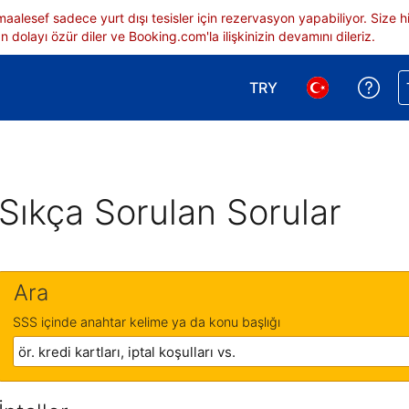
 maalesef sadece yurt dışı tesisler için rezervasyon yapabiliyor. Siz
 dolayı özür diler ve Booking.com'la ilişkinizin devamını dileriz.
TRY
Reze
Para birimi seçimi yap.
Dil seçimi yap.
Sıkça Sorulan Sorular
Ara
SSS içinde anahtar kelime ya da konu başlığı