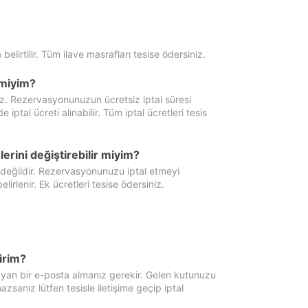
 belirtilir. Tüm ilave masrafları tesise ödersiniz.
miyim?
iz. Rezervasyonunuzun ücretsiz iptal süresi
al ücreti alınabilir. Tüm iptal ücretleri tesis
erini değiştirebilir miyim?
 değildir. Rezervasyonunuzu iptal etmeyi
lirlenir. Ek ücretleri tesise ödersiniz.
irim?
ayan bir e-posta almanız gerekir. Gelen kutunuzu
zsanız lütfen tesisle iletişime geçip iptal