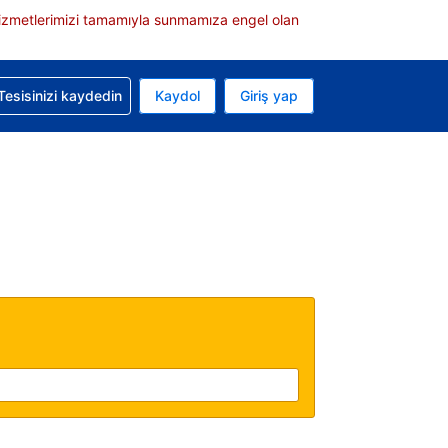
e hizmetlerimizi tamamıyla sunmamıza engel olan
rvasyonunuzla ilgili yardım alın
Tesisinizi kaydedin
Kaydol
Giriş yap
 Mevcut para biriminiz Türk lirası
 Mevcut diliniz Türkçe