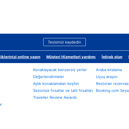
Tesisinizi kaydedin
klerinizi online yapın
Müşteri Hizmetleri yardımı
İştirak olun
Konaklayacak benzersiz yerler
Araba kiralama
Değerlendirmeler
Uçuş arayıcı
Aylık konaklamaları keşfet
Restoran rezervas
Sezonluk fırsatlar ve tatil fırsatları
Booking.com Seyah
Traveller Review Awards
ar