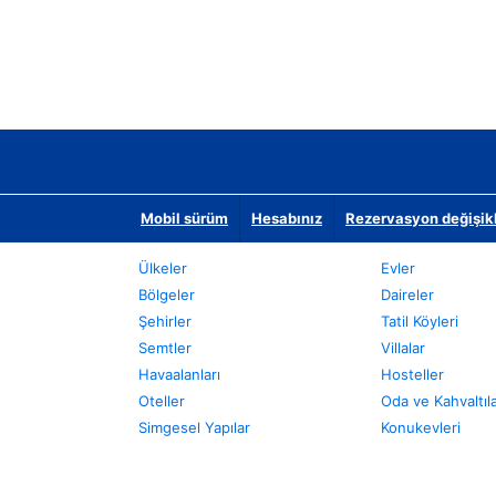
Mobil sürüm
Hesabınız
Rezervasyon değişikli
Ülkeler
Evler
Bölgeler
Daireler
Şehirler
Tatil Köyleri
Semtler
Villalar
Havaalanları
Hosteller
Oteller
Oda ve Kahvaltıl
Simgesel Yapılar
Konukevleri