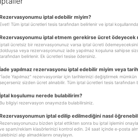
İptaller
Rezervasyonumu iptal edebilir miyim?
Evet! Tüm iptal ücretleri tesis tarafından belirlenir ve iptal koşullarında
Rezervasyonumu iptal etmem gerekirse ücret ödeyecek 
İptali ücretsiz bir rezervasyonunuz varsa iptal ücreti ödemeyeceksin
dolduysa veya rezervasyonunuz iade yapılmaz koşuluna sahipse sizde ipt
tarafından belirlenir. Ek ücretleri tesise ödersiniz.
İade yapılmaz rezervasyonu iptal edebilir miyim veya tarihl
"İade Yapılmaz" rezervasyonlar için tarihlerinizi değiştirmek mümkün
seçerseniz sizden ücret alınabilir. Tüm iptal ücretleri tesis tarafından be
İptal koşulumu nerede bulabilirim?
Bu bilgiyi rezervasyon onayınızda bulabilirsiniz.
Rezervasyonumun iptal edilip edilmediğini nasıl öğrenebil
Rezervasyonunuzu bizden iptal ettikten sonra bu iptal işlemini onayl
ve spam/reklam klasörlerinizi kontrol edin. 24 saat içinde e-posta alma
talebinizi alıp almadıklarını onaylayın.