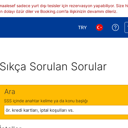
 maalesef sadece yurt dışı tesisler için rezervasyon yapabiliyor. Siz
 dolayı özür diler ve Booking.com'la ilişkinizin devamını dileriz.
TRY
Reze
Para birimi seçimi yap.
Dil seçimi yap.
Sıkça Sorulan Sorular
Ara
SSS içinde anahtar kelime ya da konu başlığı