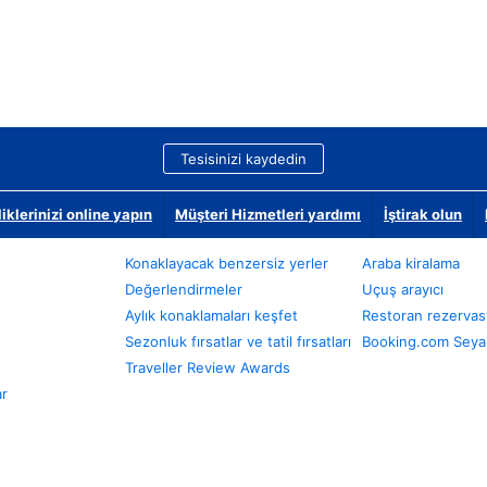
Tesisinizi kaydedin
klerinizi online yapın
Müşteri Hizmetleri yardımı
İştirak olun
Konaklayacak benzersiz yerler
Araba kiralama
Değerlendirmeler
Uçuş arayıcı
Aylık konaklamaları keşfet
Restoran rezervas
Sezonluk fırsatlar ve tatil fırsatları
Booking.com Seyah
Traveller Review Awards
ar