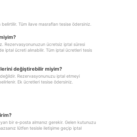
 belirtilir. Tüm ilave masrafları tesise ödersiniz.
miyim?
iz. Rezervasyonunuzun ücretsiz iptal süresi
al ücreti alınabilir. Tüm iptal ücretleri tesis
erini değiştirebilir miyim?
 değildir. Rezervasyonunuzu iptal etmeyi
lirlenir. Ek ücretleri tesise ödersiniz.
irim?
ayan bir e-posta almanız gerekir. Gelen kutunuzu
zsanız lütfen tesisle iletişime geçip iptal