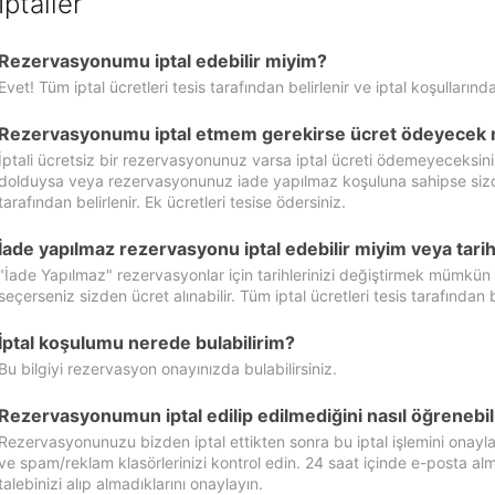
İptaller
Rezervasyonumu iptal edebilir miyim?
Evet! Tüm iptal ücretleri tesis tarafından belirlenir ve iptal koşullarında
Rezervasyonumu iptal etmem gerekirse ücret ödeyecek 
İptali ücretsiz bir rezervasyonunuz varsa iptal ücreti ödemeyeceksin
dolduysa veya rezervasyonunuz iade yapılmaz koşuluna sahipse sizde ipt
tarafından belirlenir. Ek ücretleri tesise ödersiniz.
İade yapılmaz rezervasyonu iptal edebilir miyim veya tarihl
"İade Yapılmaz" rezervasyonlar için tarihlerinizi değiştirmek mümkün
seçerseniz sizden ücret alınabilir. Tüm iptal ücretleri tesis tarafından be
İptal koşulumu nerede bulabilirim?
Bu bilgiyi rezervasyon onayınızda bulabilirsiniz.
Rezervasyonumun iptal edilip edilmediğini nasıl öğrenebil
Rezervasyonunuzu bizden iptal ettikten sonra bu iptal işlemini onayl
ve spam/reklam klasörlerinizi kontrol edin. 24 saat içinde e-posta alma
talebinizi alıp almadıklarını onaylayın.