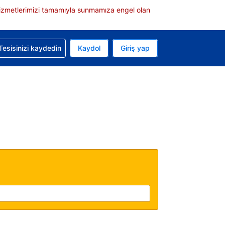
e hizmetlerimizi tamamıyla sunmamıza engel olan
rvasyonunuzla ilgili yardım alın
Tesisinizi kaydedin
Kaydol
Giriş yap
 Mevcut para biriminiz Türk lirası
 Mevcut diliniz Türkçe