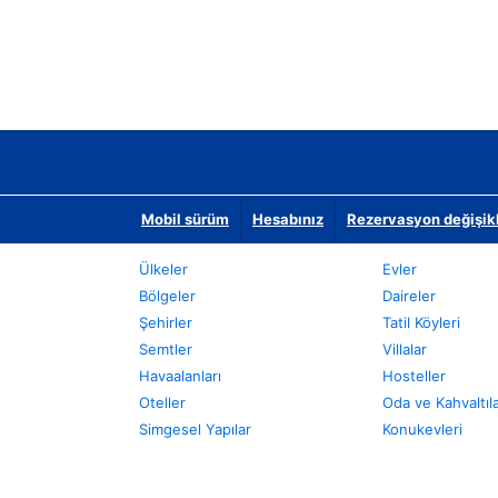
Mobil sürüm
Hesabınız
Rezervasyon değişikli
Ülkeler
Evler
Bölgeler
Daireler
Şehirler
Tatil Köyleri
Semtler
Villalar
Havaalanları
Hosteller
Oteller
Oda ve Kahvaltıl
Simgesel Yapılar
Konukevleri