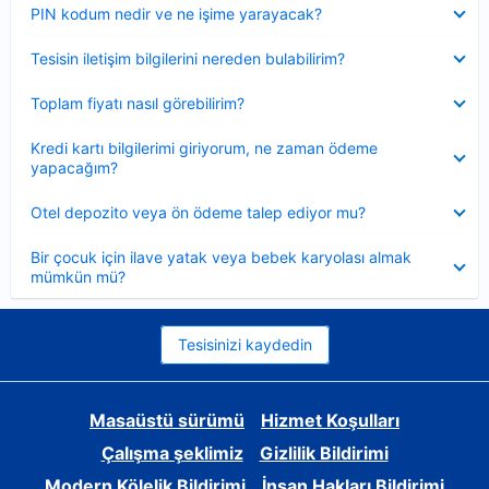
Daraltılmış
PIN kodum nedir ve ne işime yarayacak?
Daraltılmış
Tesisin iletişim bilgilerini nereden bulabilirim?
Daraltılmış
Toplam fiyatı nasıl görebilirim?
Daraltılmış
Kredi kartı bilgilerimi giriyorum, ne zaman ödeme
yapacağım?
Daraltılmış
Otel depozito veya ön ödeme talep ediyor mu?
Daraltılmış
Bir çocuk için ilave yatak veya bebek karyolası almak
mümkün mü?
Tesisinizi kaydedin
Masaüstü sürümü
Hizmet Koşulları
Çalışma şeklimiz
Gizlilik Bildirimi
Modern Kölelik Bildirimi
İnsan Hakları Bildirimi