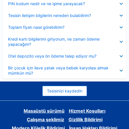
Daraltılmış
PIN kodum nedir ve ne işime yarayacak?
Daraltılmış
Tesisin iletişim bilgilerini nereden bulabilirim?
Daraltılmış
Toplam fiyatı nasıl görebilirim?
Daraltılmış
Kredi kartı bilgilerimi giriyorum, ne zaman ödeme
yapacağım?
Daraltılmış
Otel depozito veya ön ödeme talep ediyor mu?
Daraltılmış
Bir çocuk için ilave yatak veya bebek karyolası almak
mümkün mü?
Tesisinizi kaydedin
Masaüstü sürümü
Hizmet Koşulları
Çalışma şeklimiz
Gizlilik Bildirimi
Modern Kölelik Bildirimi
İnsan Hakları Bildirimi