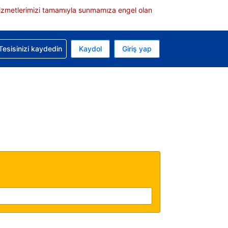
e hizmetlerimizi tamamıyla sunmamıza engel olan
rvasyonunuzla ilgili yardım alın
Tesisinizi kaydedin
Kaydol
Giriş yap
 Mevcut para biriminiz Türk lirası
 Mevcut diliniz Türkçe