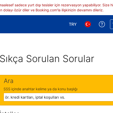
 maalesef sadece yurt dışı tesisler için rezervasyon yapabiliyor. Siz
 dolayı özür diler ve Booking.com'la ilişkinizin devamını dileriz.
TRY
Reze
Para birimi seçimi yap.
Dil seçimi yap.
Sıkça Sorulan Sorular
Ara
SSS içinde anahtar kelime ya da konu başlığı