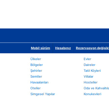
Mobil sürüm
Hesabınız
Rezervasyon değişikli
Ülkeler
Evler
Bölgeler
Daireler
Şehirler
Tatil Köyleri
Semtler
Villalar
Havaalanları
Hosteller
Oteller
Oda ve Kahvaltıl
Simgesel Yapılar
Konukevleri