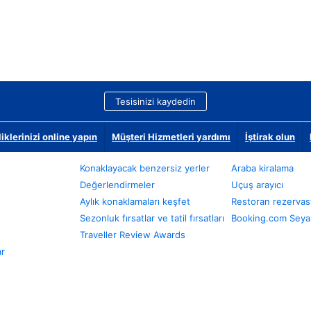
Tesisinizi kaydedin
klerinizi online yapın
Müşteri Hizmetleri yardımı
İştirak olun
Konaklayacak benzersiz yerler
Araba kiralama
Değerlendirmeler
Uçuş arayıcı
Aylık konaklamaları keşfet
Restoran rezervas
Sezonluk fırsatlar ve tatil fırsatları
Booking.com Seyah
Traveller Review Awards
ar