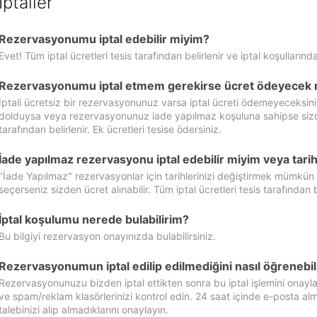
İptaller
Rezervasyonumu iptal edebilir miyim?
Evet! Tüm iptal ücretleri tesis tarafından belirlenir ve iptal koşullarında
Rezervasyonumu iptal etmem gerekirse ücret ödeyecek 
İptali ücretsiz bir rezervasyonunuz varsa iptal ücreti ödemeyeceksin
dolduysa veya rezervasyonunuz iade yapılmaz koşuluna sahipse sizde ipt
tarafından belirlenir. Ek ücretleri tesise ödersiniz.
İade yapılmaz rezervasyonu iptal edebilir miyim veya tarihl
"İade Yapılmaz" rezervasyonlar için tarihlerinizi değiştirmek mümkün
seçerseniz sizden ücret alınabilir. Tüm iptal ücretleri tesis tarafından be
İptal koşulumu nerede bulabilirim?
Bu bilgiyi rezervasyon onayınızda bulabilirsiniz.
Rezervasyonumun iptal edilip edilmediğini nasıl öğrenebil
Rezervasyonunuzu bizden iptal ettikten sonra bu iptal işlemini onayl
ve spam/reklam klasörlerinizi kontrol edin. 24 saat içinde e-posta alma
talebinizi alıp almadıklarını onaylayın.