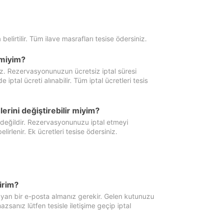
 belirtilir. Tüm ilave masrafları tesise ödersiniz.
miyim?
iz. Rezervasyonunuzun ücretsiz iptal süresi
al ücreti alınabilir. Tüm iptal ücretleri tesis
erini değiştirebilir miyim?
 değildir. Rezervasyonunuzu iptal etmeyi
lirlenir. Ek ücretleri tesise ödersiniz.
irim?
ayan bir e-posta almanız gerekir. Gelen kutunuzu
zsanız lütfen tesisle iletişime geçip iptal