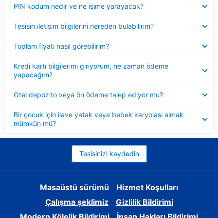
Daraltılmış
PIN kodum nedir ve ne işime yarayacak?
Daraltılmış
Tesisin iletişim bilgilerini nereden bulabilirim?
Daraltılmış
Toplam fiyatı nasıl görebilirim?
Daraltılmış
Kredi kartı bilgilerimi giriyorum, ne zaman ödeme
yapacağım?
Daraltılmış
Otel depozito veya ön ödeme talep ediyor mu?
Daraltılmış
Bir çocuk için ilave yatak veya bebek karyolası almak
mümkün mü?
Tesisinizi kaydedin
Masaüstü sürümü
Hizmet Koşulları
Çalışma şeklimiz
Gizlilik Bildirimi
Modern Kölelik Bildirimi
İnsan Hakları Bildirimi