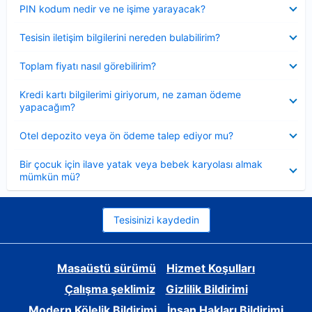
Daraltılmış
PIN kodum nedir ve ne işime yarayacak?
Daraltılmış
Tesisin iletişim bilgilerini nereden bulabilirim?
Daraltılmış
Toplam fiyatı nasıl görebilirim?
Daraltılmış
Kredi kartı bilgilerimi giriyorum, ne zaman ödeme
yapacağım?
Daraltılmış
Otel depozito veya ön ödeme talep ediyor mu?
Daraltılmış
Bir çocuk için ilave yatak veya bebek karyolası almak
mümkün mü?
Tesisinizi kaydedin
Masaüstü sürümü
Hizmet Koşulları
Çalışma şeklimiz
Gizlilik Bildirimi
Modern Kölelik Bildirimi
İnsan Hakları Bildirimi