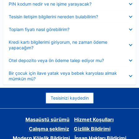
Daraltılmış
PIN kodum nedir ve ne işime yarayacak?
Daraltılmış
Tesisin iletişim bilgilerini nereden bulabilirim?
Daraltılmış
Toplam fiyatı nasıl görebilirim?
Daraltılmış
Kredi kartı bilgilerimi giriyorum, ne zaman ödeme
yapacağım?
Daraltılmış
Otel depozito veya ön ödeme talep ediyor mu?
Daraltılmış
Bir çocuk için ilave yatak veya bebek karyolası almak
mümkün mü?
Tesisinizi kaydedin
Masaüstü sürümü
Hizmet Koşulları
Çalışma şeklimiz
Gizlilik Bildirimi
Modern Kölelik Bildirimi
İnsan Hakları Bildirimi