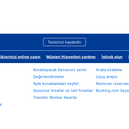
Tesisinizi kaydedin
klerinizi online yapın
Müşteri Hizmetleri yardımı
İştirak olun
Konaklayacak benzersiz yerler
Araba kiralama
Değerlendirmeler
Uçuş arayıcı
Aylık konaklamaları keşfet
Restoran rezervas
Sezonluk fırsatlar ve tatil fırsatları
Booking.com Seyah
Traveller Review Awards
ar