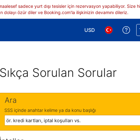
 maalesef sadece yurt dışı tesisler için rezervasyon yapabiliyor. Siz
 dolayı özür diler ve Booking.com'la ilişkinizin devamını dileriz.
USD
Reze
Para birimi seçimi yap.
Dil seçimi yap.
Sıkça Sorulan Sorular
Ara
SSS içinde anahtar kelime ya da konu başlığı