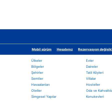
Mobil sürüm
Hesabınız
Rezervasyon değişikli
Ülkeler
Evler
Bölgeler
Daireler
Şehirler
Tatil Köyleri
Semtler
Villalar
Havaalanları
Hosteller
Oteller
Oda ve Kahvaltıl
Simgesel Yapılar
Konukevleri