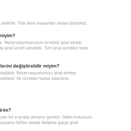
 belirtilir. Tüm ilave masrafları tesise ödersiniz.
miyim?
iz. Rezervasyonunuzun ücretsiz iptal süresi
al ücreti alınabilir. Tüm iptal ücretleri tesis
erini değiştirebilir miyim?
 değildir. Rezervasyonunuzu iptal etmeyi
lirlenir. Ek ücretleri tesise ödersiniz.
irim?
ayan bir e-posta almanız gerekir. Gelen kutunuzu
zsanız lütfen tesisle iletişime geçip iptal