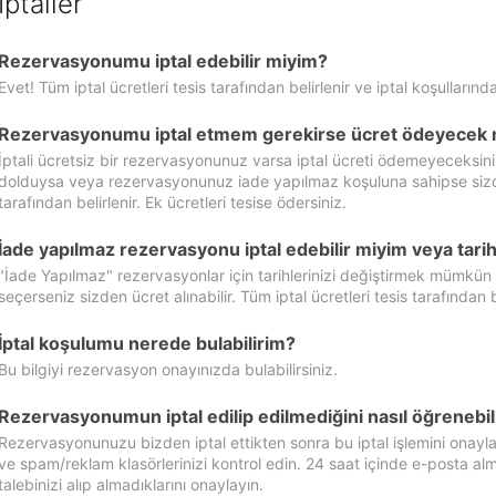
İptaller
Rezervasyonumu iptal edebilir miyim?
Evet! Tüm iptal ücretleri tesis tarafından belirlenir ve iptal koşullarında
Rezervasyonumu iptal etmem gerekirse ücret ödeyecek 
İptali ücretsiz bir rezervasyonunuz varsa iptal ücreti ödemeyeceksin
dolduysa veya rezervasyonunuz iade yapılmaz koşuluna sahipse sizde ipt
tarafından belirlenir. Ek ücretleri tesise ödersiniz.
İade yapılmaz rezervasyonu iptal edebilir miyim veya tarihl
"İade Yapılmaz" rezervasyonlar için tarihlerinizi değiştirmek mümkün
seçerseniz sizden ücret alınabilir. Tüm iptal ücretleri tesis tarafından be
İptal koşulumu nerede bulabilirim?
Bu bilgiyi rezervasyon onayınızda bulabilirsiniz.
Rezervasyonumun iptal edilip edilmediğini nasıl öğrenebil
Rezervasyonunuzu bizden iptal ettikten sonra bu iptal işlemini onayl
ve spam/reklam klasörlerinizi kontrol edin. 24 saat içinde e-posta alma
talebinizi alıp almadıklarını onaylayın.