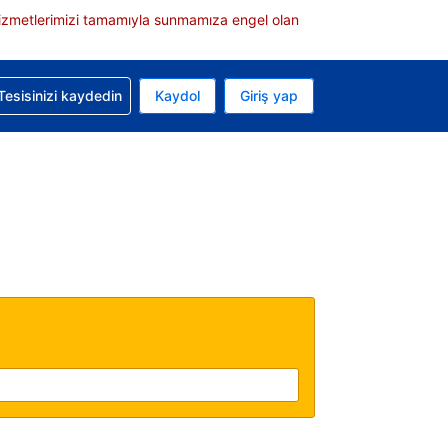
e hizmetlerimizi tamamıyla sunmamıza engel olan
rvasyonunuzla ilgili yardım alın
Tesisinizi kaydedin
Kaydol
Giriş yap
 Mevcut para biriminiz ABD doları
 Mevcut diliniz Türkçe