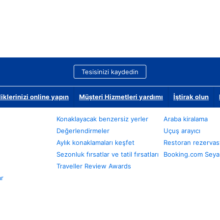
Tesisinizi kaydedin
klerinizi online yapın
Müşteri Hizmetleri yardımı
İştirak olun
Konaklayacak benzersiz yerler
Araba kiralama
Değerlendirmeler
Uçuş arayıcı
Aylık konaklamaları keşfet
Restoran rezervas
Sezonluk fırsatlar ve tatil fırsatları
Booking.com Seyah
Traveller Review Awards
ar