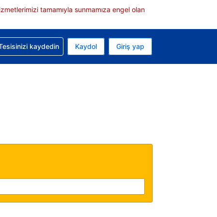
e hizmetlerimizi tamamıyla sunmamıza engel olan
rvasyonunuzla ilgili yardım alın
Tesisinizi kaydedin
Kaydol
Giriş yap
 Mevcut para biriminiz Türk lirası
 Mevcut diliniz Türkçe