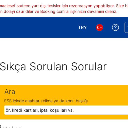
 maalesef sadece yurt dışı tesisler için rezervasyon yapabiliyor. Siz
 dolayı özür diler ve Booking.com'la ilişkinizin devamını dileriz.
TRY
Reze
Para birimi seçimi yap.
Dil seçimi yap.
Sıkça Sorulan Sorular
Ara
SSS içinde anahtar kelime ya da konu başlığı