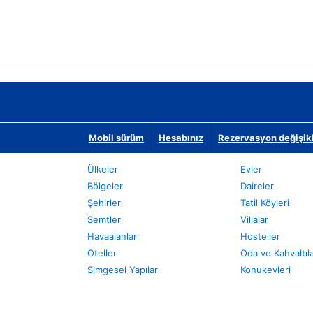
Mobil sürüm
Hesabınız
Rezervasyon değişikli
Ülkeler
Evler
Bölgeler
Daireler
Şehirler
Tatil Köyleri
Semtler
Villalar
Havaalanları
Hosteller
Oteller
Oda ve Kahvaltıl
Simgesel Yapılar
Konukevleri