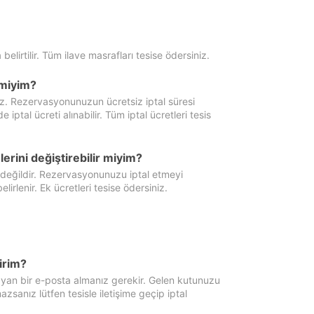
 belirtilir. Tüm ilave masrafları tesise ödersiniz.
miyim?
iz. Rezervasyonunuzun ücretsiz iptal süresi
al ücreti alınabilir. Tüm iptal ücretleri tesis
erini değiştirebilir miyim?
 değildir. Rezervasyonunuzu iptal etmeyi
lirlenir. Ek ücretleri tesise ödersiniz.
irim?
ayan bir e-posta almanız gerekir. Gelen kutunuzu
zsanız lütfen tesisle iletişime geçip iptal