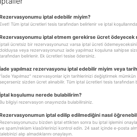
İptaller
Rezervasyonumu iptal edebilir miyim?
Evet! Tüm iptal ücretleri tesis tarafından belirlenir ve iptal koşullarında
Rezervasyonumu iptal etmem gerekirse ücret ödeyecek 
İptali ücretsiz bir rezervasyonunuz varsa iptal ücreti ödemeyeceksin
dolduysa veya rezervasyonunuz iade yapılmaz koşuluna sahipse sizde ipt
tarafından belirlenir. Ek ücretleri tesise ödersiniz.
İade yapılmaz rezervasyonu iptal edebilir miyim veya tarihl
"İade Yapılmaz" rezervasyonlar için tarihlerinizi değiştirmek mümkün
seçerseniz sizden ücret alınabilir. Tüm iptal ücretleri tesis tarafından be
İptal koşulumu nerede bulabilirim?
Bu bilgiyi rezervasyon onayınızda bulabilirsiniz.
Rezervasyonumun iptal edilip edilmediğini nasıl öğrenebil
Rezervasyonunuzu bizden iptal ettikten sonra bu iptal işlemini onayl
ve spam/reklam klasörlerinizi kontrol edin. 24 saat içinde e-posta alma
talebinizi alıp almadıklarını onaylayın.