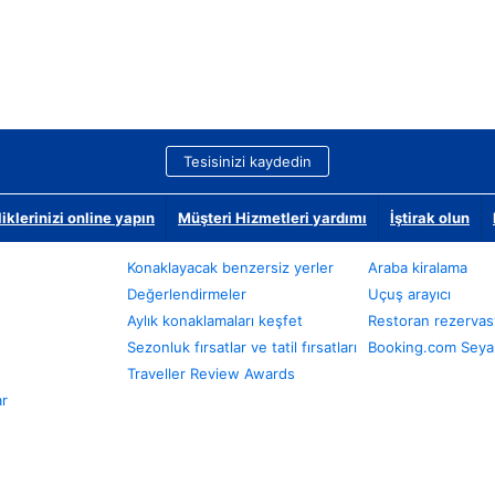
Tesisinizi kaydedin
klerinizi online yapın
Müşteri Hizmetleri yardımı
İştirak olun
Konaklayacak benzersiz yerler
Araba kiralama
Değerlendirmeler
Uçuş arayıcı
Aylık konaklamaları keşfet
Restoran rezervas
Sezonluk fırsatlar ve tatil fırsatları
Booking.com Seyah
Traveller Review Awards
ar