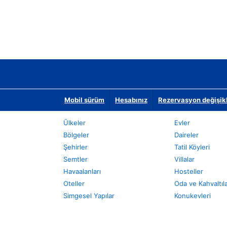
Mobil sürüm
Hesabınız
Rezervasyon değişikli
Ülkeler
Evler
Bölgeler
Daireler
Şehirler
Tatil Köyleri
Semtler
Villalar
Havaalanları
Hosteller
Oteller
Oda ve Kahvaltıl
Simgesel Yapılar
Konukevleri