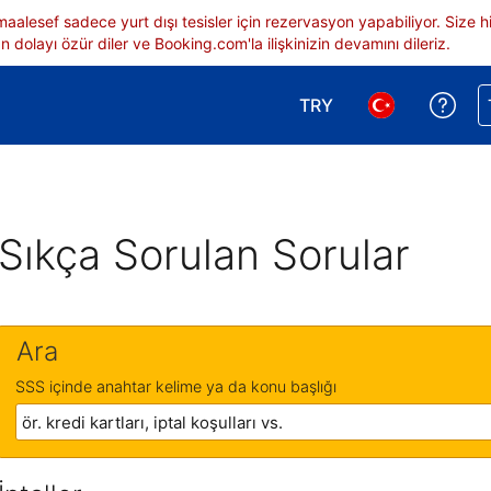
 maalesef sadece yurt dışı tesisler için rezervasyon yapabiliyor. Siz
 dolayı özür diler ve Booking.com'la ilişkinizin devamını dileriz.
TRY
Reze
Para birimi seçimi yap.
Dil seçimi yap.
Sıkça Sorulan Sorular
Ara
SSS içinde anahtar kelime ya da konu başlığı