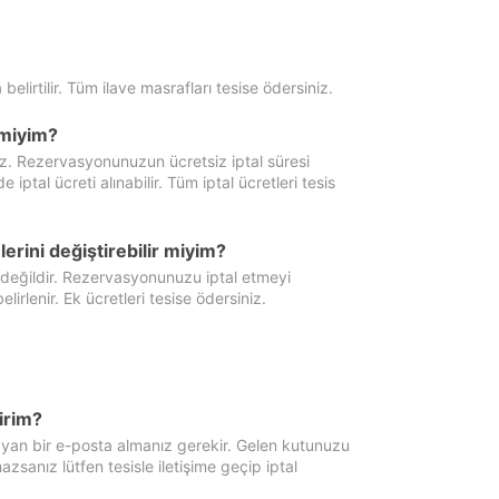
 belirtilir. Tüm ilave masrafları tesise ödersiniz.
miyim?
iz. Rezervasyonunuzun ücretsiz iptal süresi
al ücreti alınabilir. Tüm iptal ücretleri tesis
erini değiştirebilir miyim?
 değildir. Rezervasyonunuzu iptal etmeyi
lirlenir. Ek ücretleri tesise ödersiniz.
irim?
ayan bir e-posta almanız gerekir. Gelen kutunuzu
zsanız lütfen tesisle iletişime geçip iptal