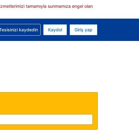
e hizmetlerimizi tamamıyla sunmamıza engel olan
rvasyonunuzla ilgili yardım alın
Tesisinizi kaydedin
Kaydol
Giriş yap
 Mevcut para biriminiz Türk lirası
 Mevcut diliniz Türkçe