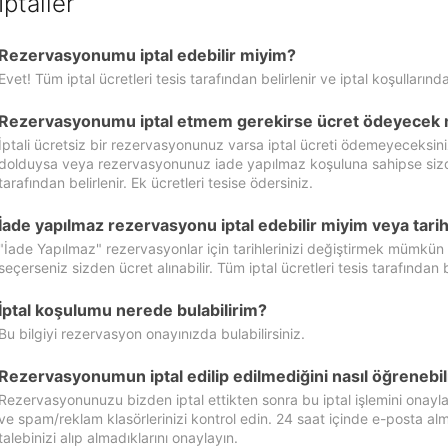
İptaller
Rezervasyonumu iptal edebilir miyim?
Evet! Tüm iptal ücretleri tesis tarafından belirlenir ve iptal koşullarında
Rezervasyonumu iptal etmem gerekirse ücret ödeyecek 
İptali ücretsiz bir rezervasyonunuz varsa iptal ücreti ödemeyeceksin
dolduysa veya rezervasyonunuz iade yapılmaz koşuluna sahipse sizde ipt
tarafından belirlenir. Ek ücretleri tesise ödersiniz.
İade yapılmaz rezervasyonu iptal edebilir miyim veya tarihl
"İade Yapılmaz" rezervasyonlar için tarihlerinizi değiştirmek mümkün
seçerseniz sizden ücret alınabilir. Tüm iptal ücretleri tesis tarafından be
İptal koşulumu nerede bulabilirim?
Bu bilgiyi rezervasyon onayınızda bulabilirsiniz.
Rezervasyonumun iptal edilip edilmediğini nasıl öğrenebil
Rezervasyonunuzu bizden iptal ettikten sonra bu iptal işlemini onayl
ve spam/reklam klasörlerinizi kontrol edin. 24 saat içinde e-posta alma
talebinizi alıp almadıklarını onaylayın.