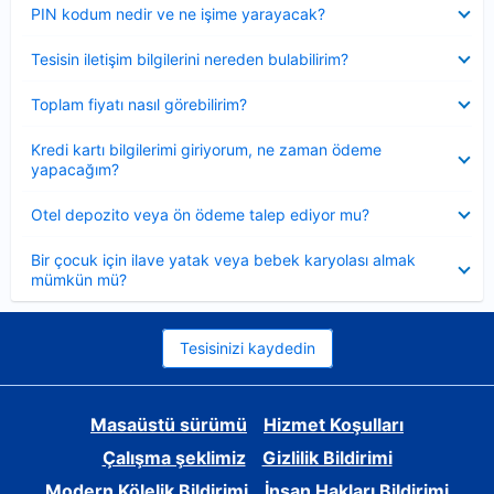
Daraltılmış
PIN kodum nedir ve ne işime yarayacak?
Daraltılmış
Tesisin iletişim bilgilerini nereden bulabilirim?
Daraltılmış
Toplam fiyatı nasıl görebilirim?
Daraltılmış
Kredi kartı bilgilerimi giriyorum, ne zaman ödeme
yapacağım?
Daraltılmış
Otel depozito veya ön ödeme talep ediyor mu?
Daraltılmış
Bir çocuk için ilave yatak veya bebek karyolası almak
mümkün mü?
Tesisinizi kaydedin
Masaüstü sürümü
Hizmet Koşulları
Çalışma şeklimiz
Gizlilik Bildirimi
Modern Kölelik Bildirimi
İnsan Hakları Bildirimi