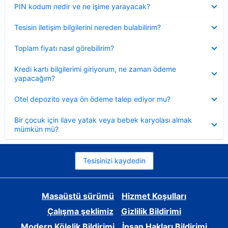
Daraltılmış
PIN kodum nedir ve ne işime yarayacak?
Daraltılmış
Tesisin iletişim bilgilerini nereden bulabilirim?
Daraltılmış
Toplam fiyatı nasıl görebilirim?
Daraltılmış
Kredi kartı bilgilerimi giriyorum, ne zaman ödeme
yapacağım?
Daraltılmış
Otel depozito veya ön ödeme talep ediyor mu?
Daraltılmış
Bir çocuk için ilave yatak veya bebek karyolası almak
mümkün mü?
Tesisinizi kaydedin
Masaüstü sürümü
Hizmet Koşulları
Çalışma şeklimiz
Gizlilik Bildirimi
Modern Kölelik Bildirimi
İnsan Hakları Bildirimi