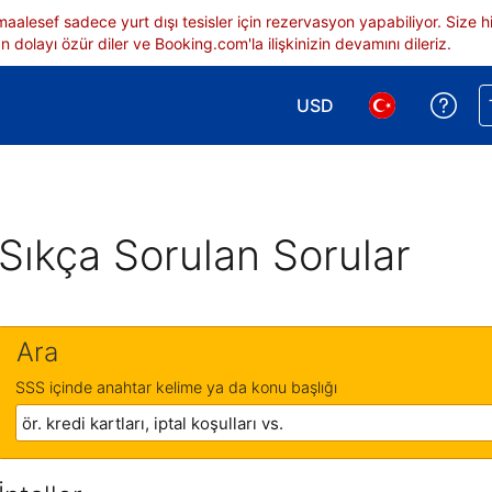
 maalesef sadece yurt dışı tesisler için rezervasyon yapabiliyor. Siz
 dolayı özür diler ve Booking.com'la ilişkinizin devamını dileriz.
USD
Reze
Para birimi seçimi yap.
Dil seçimi yap.
Sıkça Sorulan Sorular
Ara
SSS içinde anahtar kelime ya da konu başlığı