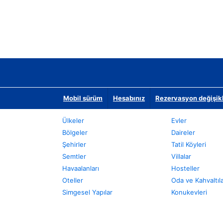
Mobil sürüm
Hesabınız
Rezervasyon değişikli
Ülkeler
Evler
Bölgeler
Daireler
Şehirler
Tatil Köyleri
Semtler
Villalar
Havaalanları
Hosteller
Oteller
Oda ve Kahvaltıl
Simgesel Yapılar
Konukevleri