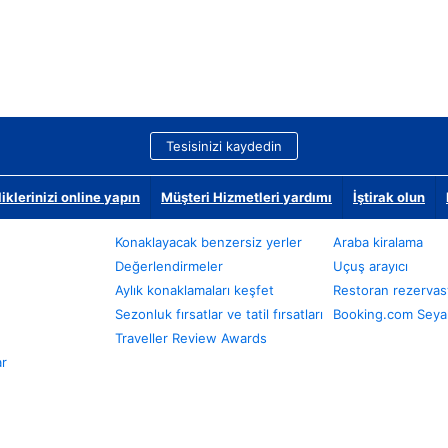
Tesisinizi kaydedin
klerinizi online yapın
Müşteri Hizmetleri yardımı
İştirak olun
Konaklayacak benzersiz yerler
Araba kiralama
Değerlendirmeler
Uçuş arayıcı
Aylık konaklamaları keşfet
Restoran rezervas
Sezonluk fırsatlar ve tatil fırsatları
Booking.com Seyah
Traveller Review Awards
ar