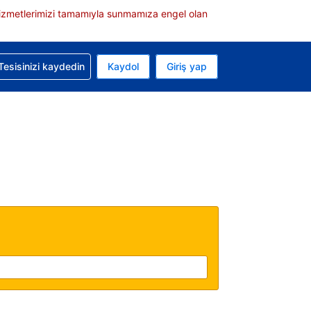
e hizmetlerimizi tamamıyla sunmamıza engel olan
rvasyonunuzla ilgili yardım alın
Tesisinizi kaydedin
Kaydol
Giriş yap
 Mevcut para biriminiz ABD doları
 Mevcut diliniz Türkçe