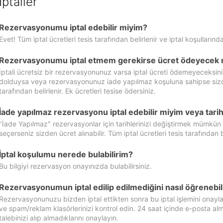
İptaller
Rezervasyonumu iptal edebilir miyim?
Evet! Tüm iptal ücretleri tesis tarafından belirlenir ve iptal koşullarında
Rezervasyonumu iptal etmem gerekirse ücret ödeyecek 
İptali ücretsiz bir rezervasyonunuz varsa iptal ücreti ödemeyeceksin
dolduysa veya rezervasyonunuz iade yapılmaz koşuluna sahipse sizde ipt
tarafından belirlenir. Ek ücretleri tesise ödersiniz.
İade yapılmaz rezervasyonu iptal edebilir miyim veya tarihl
"İade Yapılmaz" rezervasyonlar için tarihlerinizi değiştirmek mümkün
seçerseniz sizden ücret alınabilir. Tüm iptal ücretleri tesis tarafından be
İptal koşulumu nerede bulabilirim?
Bu bilgiyi rezervasyon onayınızda bulabilirsiniz.
Rezervasyonumun iptal edilip edilmediğini nasıl öğrenebil
Rezervasyonunuzu bizden iptal ettikten sonra bu iptal işlemini onayl
ve spam/reklam klasörlerinizi kontrol edin. 24 saat içinde e-posta alma
talebinizi alıp almadıklarını onaylayın.