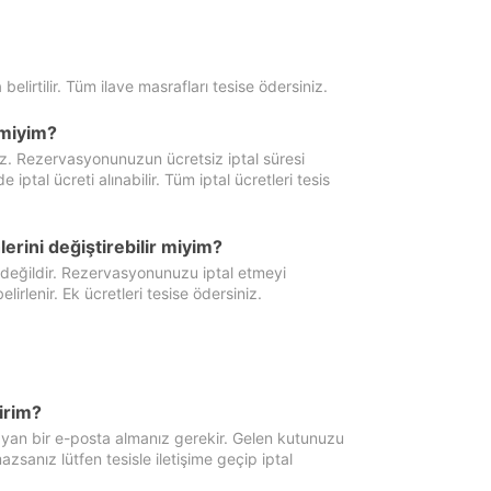
 belirtilir. Tüm ilave masrafları tesise ödersiniz.
miyim?
iz. Rezervasyonunuzun ücretsiz iptal süresi
al ücreti alınabilir. Tüm iptal ücretleri tesis
erini değiştirebilir miyim?
 değildir. Rezervasyonunuzu iptal etmeyi
lirlenir. Ek ücretleri tesise ödersiniz.
irim?
ayan bir e-posta almanız gerekir. Gelen kutunuzu
zsanız lütfen tesisle iletişime geçip iptal