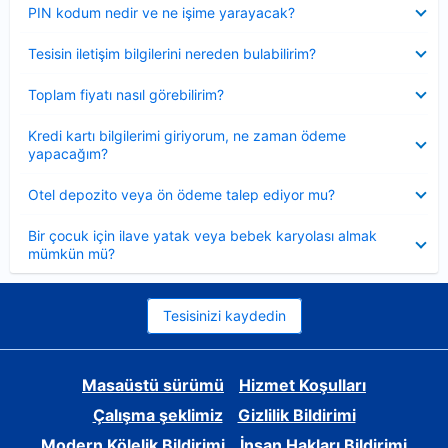
Daraltılmış
PIN kodum nedir ve ne işime yarayacak?
Daraltılmış
Tesisin iletişim bilgilerini nereden bulabilirim?
Daraltılmış
Toplam fiyatı nasıl görebilirim?
Daraltılmış
Kredi kartı bilgilerimi giriyorum, ne zaman ödeme
yapacağım?
Daraltılmış
Otel depozito veya ön ödeme talep ediyor mu?
Daraltılmış
Bir çocuk için ilave yatak veya bebek karyolası almak
mümkün mü?
Tesisinizi kaydedin
Masaüstü sürümü
Hizmet Koşulları
Çalışma şeklimiz
Gizlilik Bildirimi
Modern Kölelik Bildirimi
İnsan Hakları Bildirimi