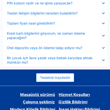
Daraltılmış
PIN kodum nedir ve ne işime yarayacak?
Daraltılmış
Tesisin iletişim bilgilerini nereden bulabilirim?
Daraltılmış
Toplam fiyatı nasıl görebilirim?
Daraltılmış
Kredi kartı bilgilerimi giriyorum, ne zaman ödeme
yapacağım?
Daraltılmış
Otel depozito veya ön ödeme talep ediyor mu?
Daraltılmış
Bir çocuk için ilave yatak veya bebek karyolası almak
mümkün mü?
Tesisinizi kaydedin
Masaüstü sürümü
Hizmet Koşulları
Çalışma şeklimiz
Gizlilik Bildirimi
Modern Kölelik Bildirimi
İnsan Hakları Bildirimi