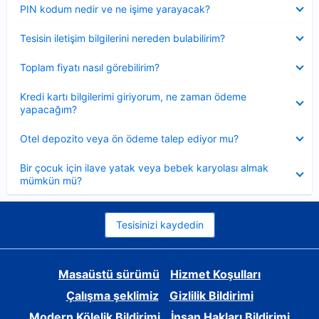
Daraltılmış
PIN kodum nedir ve ne işime yarayacak?
Daraltılmış
Tesisin iletişim bilgilerini nereden bulabilirim?
Daraltılmış
Toplam fiyatı nasıl görebilirim?
Daraltılmış
Kredi kartı bilgilerimi giriyorum, ne zaman ödeme
yapacağım?
Daraltılmış
Otel depozito veya ön ödeme talep ediyor mu?
Daraltılmış
Bir çocuk için ilave yatak veya bebek karyolası almak
mümkün mü?
Tesisinizi kaydedin
Masaüstü sürümü
Hizmet Koşulları
Çalışma şeklimiz
Gizlilik Bildirimi
Modern Kölelik Bildirimi
İnsan Hakları Bildirimi