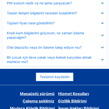
Daraltılmış
PIN kodum nedir ve ne işime yarayacak?
Daraltılmış
Tesisin iletişim bilgilerini nereden bulabilirim?
Daraltılmış
Toplam fiyatı nasıl görebilirim?
Daraltılmış
Kredi kartı bilgilerimi giriyorum, ne zaman ödeme
yapacağım?
Daraltılmış
Otel depozito veya ön ödeme talep ediyor mu?
Daraltılmış
Bir çocuk için ilave yatak veya bebek karyolası almak
mümkün mü?
Tesisinizi kaydedin
Masaüstü sürümü
Hizmet Koşulları
Çalışma şeklimiz
Gizlilik Bildirimi
Modern Kölelik Bildirimi
İnsan Hakları Bildirimi