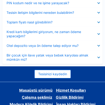
Daraltılmış
PIN kodum nedir ve ne işime yarayacak?
Daraltılmış
Tesisin iletişim bilgilerini nereden bulabilirim?
Daraltılmış
Toplam fiyatı nasıl görebilirim?
Daraltılmış
Kredi kartı bilgilerimi giriyorum, ne zaman ödeme
yapacağım?
Daraltılmış
Otel depozito veya ön ödeme talep ediyor mu?
Daraltılmış
Bir çocuk için ilave yatak veya bebek karyolası almak
mümkün mü?
Tesisinizi kaydedin
Masaüstü sürümü
Hizmet Koşulları
Çalışma şeklimiz
Gizlilik Bildirimi
Modern Kölelik Bildirimi
İnsan Hakları Bildirimi