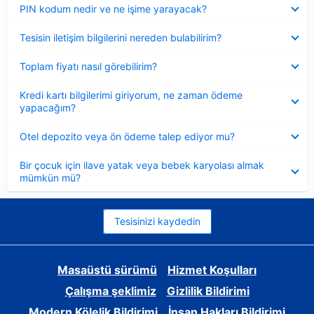
Daraltılmış
PIN kodum nedir ve ne işime yarayacak?
Daraltılmış
Tesisin iletişim bilgilerini nereden bulabilirim?
Daraltılmış
Toplam fiyatı nasıl görebilirim?
Daraltılmış
Kredi kartı bilgilerimi giriyorum, ne zaman ödeme
yapacağım?
Daraltılmış
Otel depozito veya ön ödeme talep ediyor mu?
Daraltılmış
Bir çocuk için ilave yatak veya bebek karyolası almak
mümkün mü?
Tesisinizi kaydedin
Masaüstü sürümü
Hizmet Koşulları
Çalışma şeklimiz
Gizlilik Bildirimi
Modern Kölelik Bildirimi
İnsan Hakları Bildirimi