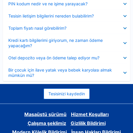
Daraltılmış
PIN kodum nedir ve ne işime yarayacak?
Daraltılmış
Tesisin iletişim bilgilerini nereden bulabilirim?
Daraltılmış
Toplam fiyatı nasıl görebilirim?
Daraltılmış
Kredi kartı bilgilerimi giriyorum, ne zaman ödeme
yapacağım?
Daraltılmış
Otel depozito veya ön ödeme talep ediyor mu?
Daraltılmış
Bir çocuk için ilave yatak veya bebek karyolası almak
mümkün mü?
Tesisinizi kaydedin
Masaüstü sürümü
Hizmet Koşulları
Çalışma şeklimiz
Gizlilik Bildirimi
Modern Kölelik Bildirimi
İnsan Hakları Bildirimi