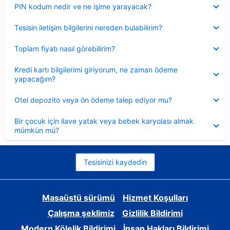
Daraltılmış
PIN kodum nedir ve ne işime yarayacak?
Daraltılmış
Tesisin iletişim bilgilerini nereden bulabilirim?
Daraltılmış
Toplam fiyatı nasıl görebilirim?
Daraltılmış
Kredi kartı bilgilerimi giriyorum, ne zaman ödeme
yapacağım?
Daraltılmış
Otel depozito veya ön ödeme talep ediyor mu?
Daraltılmış
Bir çocuk için ilave yatak veya bebek karyolası almak
mümkün mü?
Tesisinizi kaydedin
Masaüstü sürümü
Hizmet Koşulları
Çalışma şeklimiz
Gizlilik Bildirimi
Modern Kölelik Bildirimi
İnsan Hakları Bildirimi