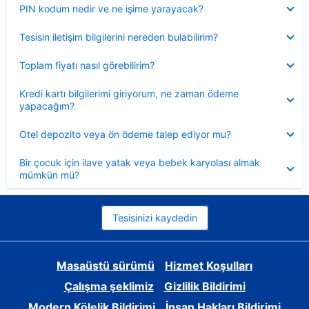
Daraltılmış
PIN kodum nedir ve ne işime yarayacak?
Daraltılmış
Tesisin iletişim bilgilerini nereden bulabilirim?
Daraltılmış
Toplam fiyatı nasıl görebilirim?
Daraltılmış
Kredi kartı bilgilerimi giriyorum, ne zaman ödeme
yapacağım?
Daraltılmış
Otel depozito veya ön ödeme talep ediyor mu?
Daraltılmış
Bir çocuk için ilave yatak veya bebek karyolası almak
mümkün mü?
Tesisinizi kaydedin
Masaüstü sürümü
Hizmet Koşulları
Çalışma şeklimiz
Gizlilik Bildirimi
Modern Kölelik Bildirimi
İnsan Hakları Bildirimi