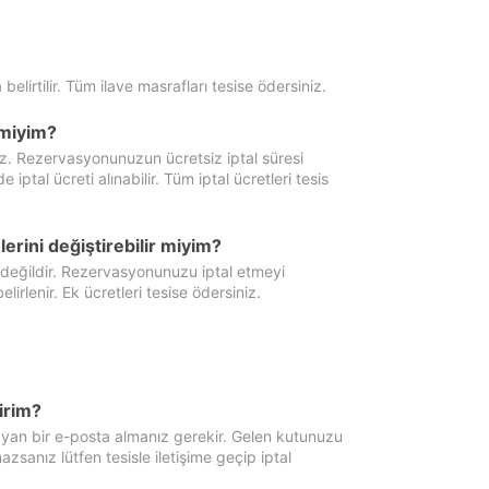
 belirtilir. Tüm ilave masrafları tesise ödersiniz.
miyim?
iz. Rezervasyonunuzun ücretsiz iptal süresi
al ücreti alınabilir. Tüm iptal ücretleri tesis
erini değiştirebilir miyim?
 değildir. Rezervasyonunuzu iptal etmeyi
lirlenir. Ek ücretleri tesise ödersiniz.
irim?
ayan bir e-posta almanız gerekir. Gelen kutunuzu
zsanız lütfen tesisle iletişime geçip iptal