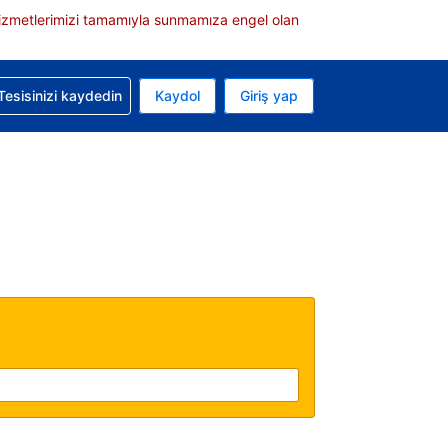
e hizmetlerimizi tamamıyla sunmamıza engel olan
rvasyonunuzla ilgili yardım alın
Tesisinizi kaydedin
Kaydol
Giriş yap
 Mevcut para biriminiz ABD doları
 Mevcut diliniz Türkçe