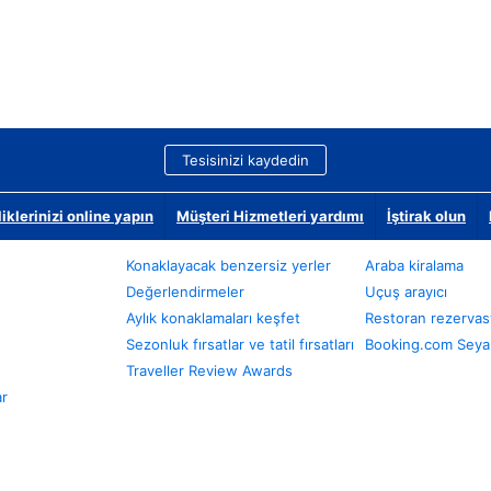
Tesisinizi kaydedin
klerinizi online yapın
Müşteri Hizmetleri yardımı
İştirak olun
Konaklayacak benzersiz yerler
Araba kiralama
Değerlendirmeler
Uçuş arayıcı
Aylık konaklamaları keşfet
Restoran rezervas
Sezonluk fırsatlar ve tatil fırsatları
Booking.com Seyah
Traveller Review Awards
ar