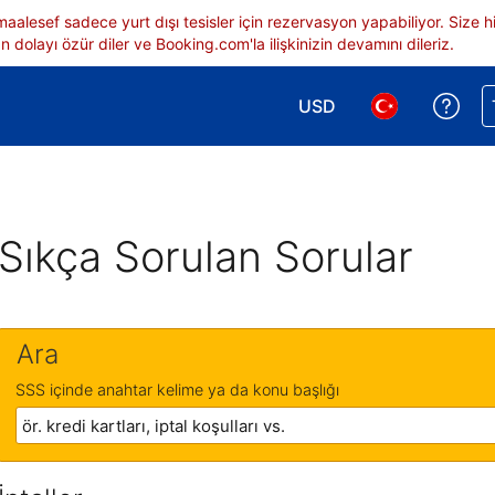
 maalesef sadece yurt dışı tesisler için rezervasyon yapabiliyor. Siz
 dolayı özür diler ve Booking.com'la ilişkinizin devamını dileriz.
USD
Reze
Para birimi seçimi yap.
Dil seçimi yap.
Sıkça Sorulan Sorular
Ara
SSS içinde anahtar kelime ya da konu başlığı