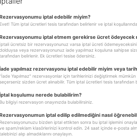
İptaller
Rezervasyonumu iptal edebilir miyim?
Evet! Tüm iptal ücretleri tesis tarafından belirlenir ve iptal koşullarında
Rezervasyonumu iptal etmem gerekirse ücret ödeyecek 
İptali ücretsiz bir rezervasyonunuz varsa iptal ücreti ödemeyeceksin
dolduysa veya rezervasyonunuz iade yapılmaz koşuluna sahipse sizde ipt
tarafından belirlenir. Ek ücretleri tesise ödersiniz.
İade yapılmaz rezervasyonu iptal edebilir miyim veya tarihl
"İade Yapılmaz" rezervasyonlar için tarihlerinizi değiştirmek mümkün
seçerseniz sizden ücret alınabilir. Tüm iptal ücretleri tesis tarafından be
İptal koşulumu nerede bulabilirim?
Bu bilgiyi rezervasyon onayınızda bulabilirsiniz.
Rezervasyonumun iptal edilip edilmediğini nasıl öğrenebil
Rezervasyonunuzu bizden iptal ettikten sonra bu iptal işlemini onayl
ve spam/reklam klasörlerinizi kontrol edin. 24 saat içinde e-posta alma
talebinizi alıp almadıklarını onaylayın.