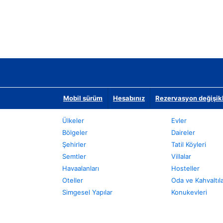
Mobil sürüm
Hesabınız
Rezervasyon değişikli
Ülkeler
Evler
Bölgeler
Daireler
Şehirler
Tatil Köyleri
Semtler
Villalar
Havaalanları
Hosteller
Oteller
Oda ve Kahvaltıl
Simgesel Yapılar
Konukevleri