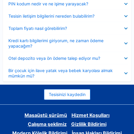
Daraltılmış
PIN kodum nedir ve ne işime yarayacak?
Daraltılmış
Tesisin iletişim bilgilerini nereden bulabilirim?
Daraltılmış
Toplam fiyatı nasıl görebilirim?
Daraltılmış
Kredi kartı bilgilerimi giriyorum, ne zaman ödeme
yapacağım?
Daraltılmış
Otel depozito veya ön ödeme talep ediyor mu?
Daraltılmış
Bir çocuk için ilave yatak veya bebek karyolası almak
mümkün mü?
Tesisinizi kaydedin
Masaüstü sürümü
Hizmet Koşulları
Çalışma şeklimiz
Gizlilik Bildirimi
Modern Kölelik Bildirimi
İnsan Hakları Bildirimi