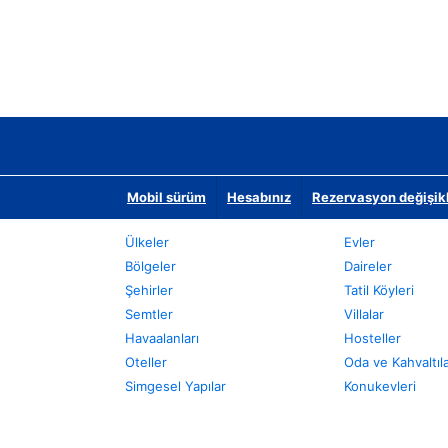
Mobil sürüm
Hesabınız
Rezervasyon değişikli
Ülkeler
Evler
Bölgeler
Daireler
Şehirler
Tatil Köyleri
Semtler
Villalar
Havaalanları
Hosteller
Oteller
Oda ve Kahvaltıl
Simgesel Yapılar
Konukevleri