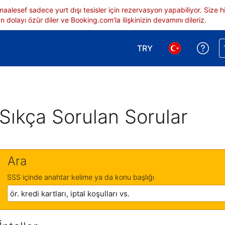
 maalesef sadece yurt dışı tesisler için rezervasyon yapabiliyor. Siz
 dolayı özür diler ve Booking.com'la ilişkinizin devamını dileriz.
TRY
Reze
Para birimi seçimi yap.
Dil seçimi yap.
Sıkça Sorulan Sorular
Ara
SSS içinde anahtar kelime ya da konu başlığı