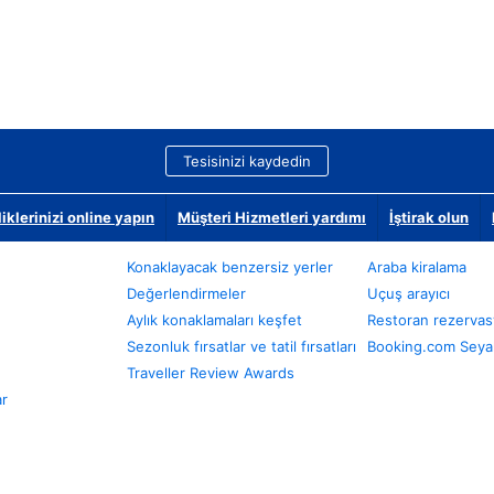
Tesisinizi kaydedin
klerinizi online yapın
Müşteri Hizmetleri yardımı
İştirak olun
Konaklayacak benzersiz yerler
Araba kiralama
Değerlendirmeler
Uçuş arayıcı
Aylık konaklamaları keşfet
Restoran rezervas
Sezonluk fırsatlar ve tatil fırsatları
Booking.com Seyah
Traveller Review Awards
ar