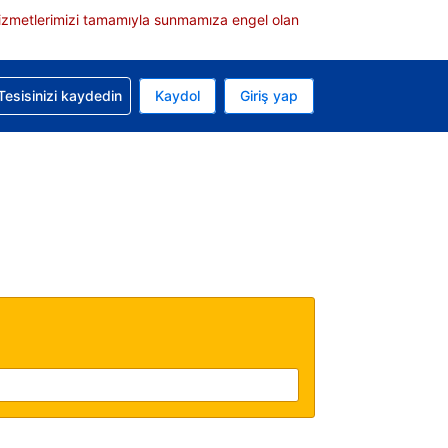
e hizmetlerimizi tamamıyla sunmamıza engel olan
rvasyonunuzla ilgili yardım alın
Tesisinizi kaydedin
Kaydol
Giriş yap
 Mevcut para biriminiz Türk lirası
 Mevcut diliniz Türkçe