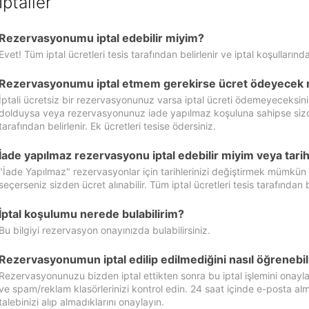
İptaller
Rezervasyonumu iptal edebilir miyim?
Evet! Tüm iptal ücretleri tesis tarafından belirlenir ve iptal koşullarında
Rezervasyonumu iptal etmem gerekirse ücret ödeyecek 
İptali ücretsiz bir rezervasyonunuz varsa iptal ücreti ödemeyeceksin
dolduysa veya rezervasyonunuz iade yapılmaz koşuluna sahipse sizde ipt
tarafından belirlenir. Ek ücretleri tesise ödersiniz.
İade yapılmaz rezervasyonu iptal edebilir miyim veya tarihl
"İade Yapılmaz" rezervasyonlar için tarihlerinizi değiştirmek mümkün
seçerseniz sizden ücret alınabilir. Tüm iptal ücretleri tesis tarafından be
İptal koşulumu nerede bulabilirim?
Bu bilgiyi rezervasyon onayınızda bulabilirsiniz.
Rezervasyonumun iptal edilip edilmediğini nasıl öğrenebil
Rezervasyonunuzu bizden iptal ettikten sonra bu iptal işlemini onayl
ve spam/reklam klasörlerinizi kontrol edin. 24 saat içinde e-posta alma
talebinizi alıp almadıklarını onaylayın.