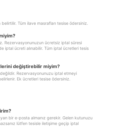
 belirtilir. Tüm ilave masrafları tesise ödersiniz.
miyim?
iz. Rezervasyonunuzun ücretsiz iptal süresi
al ücreti alınabilir. Tüm iptal ücretleri tesis
erini değiştirebilir miyim?
 değildir. Rezervasyonunuzu iptal etmeyi
lirlenir. Ek ücretleri tesise ödersiniz.
irim?
ayan bir e-posta almanız gerekir. Gelen kutunuzu
zsanız lütfen tesisle iletişime geçip iptal