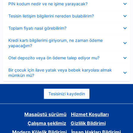
Daraltılmış
PIN kodum nedir ve ne işime yarayacak?
Daraltılmış
Tesisin iletişim bilgilerini nereden bulabilirim?
Daraltılmış
Toplam fiyatı nasıl görebilirim?
Daraltılmış
Kredi kartı bilgilerimi giriyorum, ne zaman ödeme
yapacağım?
Daraltılmış
Otel depozito veya ön ödeme talep ediyor mu?
Daraltılmış
Bir çocuk için ilave yatak veya bebek karyolası almak
mümkün mü?
Tesisinizi kaydedin
Masaüstü sürümü
Hizmet Koşulları
Çalışma şeklimiz
Gizlilik Bildirimi
Modern Kölelik Bildirimi
İnsan Hakları Bildirimi