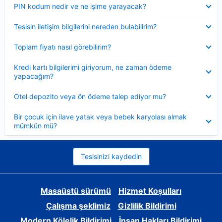
Daraltılmış
PIN kodum nedir ve ne işime yarayacak?
Daraltılmış
Tesisin iletişim bilgilerini nereden bulabilirim?
Daraltılmış
Toplam fiyatı nasıl görebilirim?
Daraltılmış
Kredi kartı bilgilerimi giriyorum, ne zaman ödeme
yapacağım?
Daraltılmış
Otel depozito veya ön ödeme talep ediyor mu?
Daraltılmış
Bir çocuk için ilave yatak veya bebek karyolası almak
mümkün mü?
Tesisinizi kaydedin
Masaüstü sürümü
Hizmet Koşulları
Çalışma şeklimiz
Gizlilik Bildirimi
Modern Kölelik Bildirimi
İnsan Hakları Bildirimi