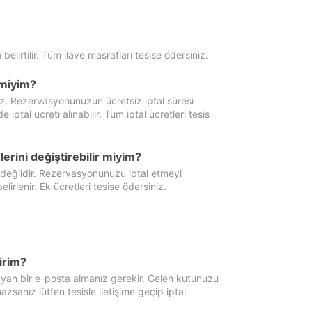
 belirtilir. Tüm ilave masrafları tesise ödersiniz.
miyim?
iz. Rezervasyonunuzun ücretsiz iptal süresi
al ücreti alınabilir. Tüm iptal ücretleri tesis
erini değiştirebilir miyim?
 değildir. Rezervasyonunuzu iptal etmeyi
lirlenir. Ek ücretleri tesise ödersiniz.
irim?
ayan bir e-posta almanız gerekir. Gelen kutunuzu
zsanız lütfen tesisle iletişime geçip iptal