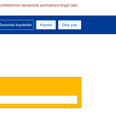
e hizmetlerimizi tamamıyla sunmamıza engel olan
rvasyonunuzla ilgili yardım alın
Tesisinizi kaydedin
Kaydol
Giriş yap
 Mevcut para biriminiz ABD doları
 Mevcut diliniz Türkçe