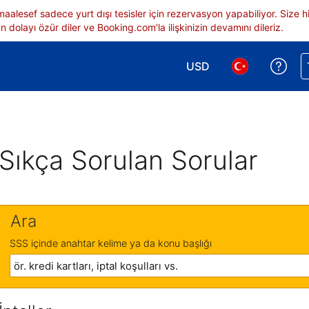
 maalesef sadece yurt dışı tesisler için rezervasyon yapabiliyor. Siz
 dolayı özür diler ve Booking.com'la ilişkinizin devamını dileriz.
USD
Reze
Para birimi seçimi yap.
Dil seçimi yap.
Sıkça Sorulan Sorular
Ara
SSS içinde anahtar kelime ya da konu başlığı