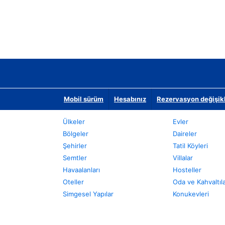
Mobil sürüm
Hesabınız
Rezervasyon değişikli
Ülkeler
Evler
Bölgeler
Daireler
Şehirler
Tatil Köyleri
Semtler
Villalar
Havaalanları
Hosteller
Oteller
Oda ve Kahvaltıl
Simgesel Yapılar
Konukevleri