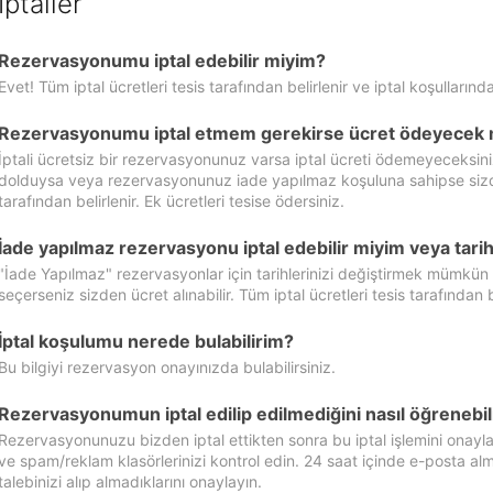
İptaller
Rezervasyonumu iptal edebilir miyim?
Evet! Tüm iptal ücretleri tesis tarafından belirlenir ve iptal koşullarında
Rezervasyonumu iptal etmem gerekirse ücret ödeyecek 
İptali ücretsiz bir rezervasyonunuz varsa iptal ücreti ödemeyeceksin
dolduysa veya rezervasyonunuz iade yapılmaz koşuluna sahipse sizde ipt
tarafından belirlenir. Ek ücretleri tesise ödersiniz.
İade yapılmaz rezervasyonu iptal edebilir miyim veya tarihl
"İade Yapılmaz" rezervasyonlar için tarihlerinizi değiştirmek mümkün
seçerseniz sizden ücret alınabilir. Tüm iptal ücretleri tesis tarafından be
İptal koşulumu nerede bulabilirim?
Bu bilgiyi rezervasyon onayınızda bulabilirsiniz.
Rezervasyonumun iptal edilip edilmediğini nasıl öğrenebil
Rezervasyonunuzu bizden iptal ettikten sonra bu iptal işlemini onayl
ve spam/reklam klasörlerinizi kontrol edin. 24 saat içinde e-posta alma
talebinizi alıp almadıklarını onaylayın.