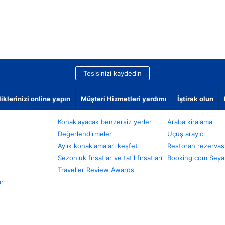
Tesisinizi kaydedin
klerinizi online yapın
Müşteri Hizmetleri yardımı
İştirak olun
Konaklayacak benzersiz yerler
Araba kiralama
Değerlendirmeler
Uçuş arayıcı
Aylık konaklamaları keşfet
Restoran rezervas
Sezonluk fırsatlar ve tatil fırsatları
Booking.com Seyah
Traveller Review Awards
ar