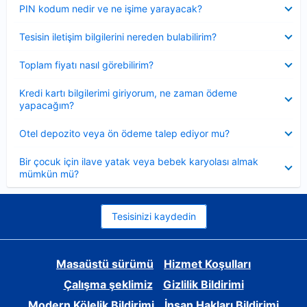
Daraltılmış
PIN kodum nedir ve ne işime yarayacak?
Daraltılmış
Tesisin iletişim bilgilerini nereden bulabilirim?
Daraltılmış
Toplam fiyatı nasıl görebilirim?
Daraltılmış
Kredi kartı bilgilerimi giriyorum, ne zaman ödeme
yapacağım?
Daraltılmış
Otel depozito veya ön ödeme talep ediyor mu?
Daraltılmış
Bir çocuk için ilave yatak veya bebek karyolası almak
mümkün mü?
Tesisinizi kaydedin
Masaüstü sürümü
Hizmet Koşulları
Çalışma şeklimiz
Gizlilik Bildirimi
Modern Kölelik Bildirimi
İnsan Hakları Bildirimi