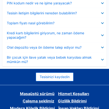
Daraltılmış
PIN kodum nedir ve ne işime yarayacak?
Daraltılmış
Tesisin iletişim bilgilerini nereden bulabilirim?
Daraltılmış
Toplam fiyatı nasıl görebilirim?
Daraltılmış
Kredi kartı bilgilerimi giriyorum, ne zaman ödeme
yapacağım?
Daraltılmış
Otel depozito veya ön ödeme talep ediyor mu?
Daraltılmış
Bir çocuk için ilave yatak veya bebek karyolası almak
mümkün mü?
Tesisinizi kaydedin
Masaüstü sürümü
Hizmet Koşulları
Çalışma şeklimiz
Gizlilik Bildirimi
Modern Kölelik Bildirimi
İnsan Hakları Bildirimi