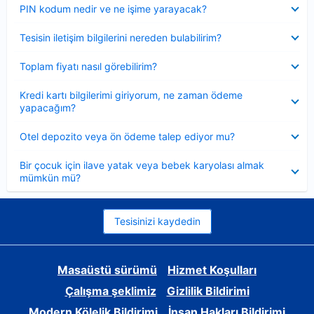
Daraltılmış
PIN kodum nedir ve ne işime yarayacak?
Daraltılmış
Tesisin iletişim bilgilerini nereden bulabilirim?
Daraltılmış
Toplam fiyatı nasıl görebilirim?
Daraltılmış
Kredi kartı bilgilerimi giriyorum, ne zaman ödeme
yapacağım?
Daraltılmış
Otel depozito veya ön ödeme talep ediyor mu?
Daraltılmış
Bir çocuk için ilave yatak veya bebek karyolası almak
mümkün mü?
Tesisinizi kaydedin
Masaüstü sürümü
Hizmet Koşulları
Çalışma şeklimiz
Gizlilik Bildirimi
Modern Kölelik Bildirimi
İnsan Hakları Bildirimi