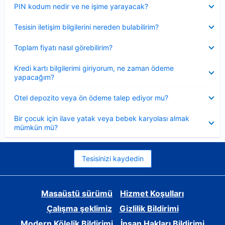
Daraltılmış
PIN kodum nedir ve ne işime yarayacak?
Daraltılmış
Tesisin iletişim bilgilerini nereden bulabilirim?
Daraltılmış
Toplam fiyatı nasıl görebilirim?
Daraltılmış
Kredi kartı bilgilerimi giriyorum, ne zaman ödeme
yapacağım?
Daraltılmış
Otel depozito veya ön ödeme talep ediyor mu?
Daraltılmış
Bir çocuk için ilave yatak veya bebek karyolası almak
mümkün mü?
Tesisinizi kaydedin
Masaüstü sürümü
Hizmet Koşulları
Çalışma şeklimiz
Gizlilik Bildirimi
Modern Kölelik Bildirimi
İnsan Hakları Bildirimi