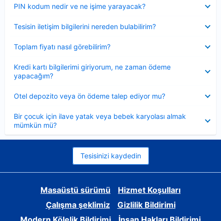
Daraltılmış
PIN kodum nedir ve ne işime yarayacak?
Daraltılmış
Tesisin iletişim bilgilerini nereden bulabilirim?
Daraltılmış
Toplam fiyatı nasıl görebilirim?
Daraltılmış
Kredi kartı bilgilerimi giriyorum, ne zaman ödeme
yapacağım?
Daraltılmış
Otel depozito veya ön ödeme talep ediyor mu?
Daraltılmış
Bir çocuk için ilave yatak veya bebek karyolası almak
mümkün mü?
Tesisinizi kaydedin
Masaüstü sürümü
Hizmet Koşulları
Çalışma şeklimiz
Gizlilik Bildirimi
Modern Kölelik Bildirimi
İnsan Hakları Bildirimi