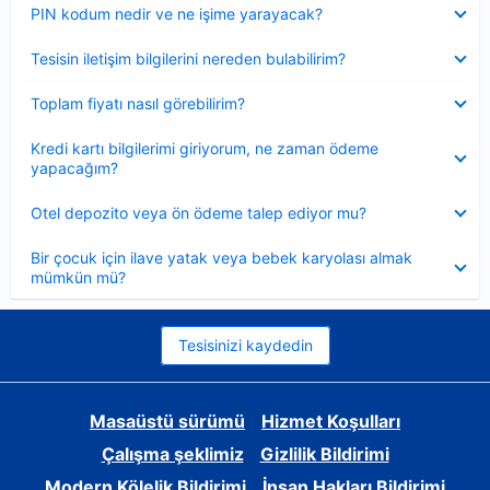
Daraltılmış
PIN kodum nedir ve ne işime yarayacak?
Daraltılmış
Tesisin iletişim bilgilerini nereden bulabilirim?
Daraltılmış
Toplam fiyatı nasıl görebilirim?
Daraltılmış
Kredi kartı bilgilerimi giriyorum, ne zaman ödeme
yapacağım?
Daraltılmış
Otel depozito veya ön ödeme talep ediyor mu?
Daraltılmış
Bir çocuk için ilave yatak veya bebek karyolası almak
mümkün mü?
Tesisinizi kaydedin
Masaüstü sürümü
Hizmet Koşulları
Çalışma şeklimiz
Gizlilik Bildirimi
Modern Kölelik Bildirimi
İnsan Hakları Bildirimi