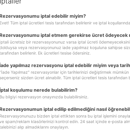
İptaller
Rezervasyonumu iptal edebilir miyim?
Evet! Tüm iptal ücretleri tesis tarafından belirlenir ve iptal koşullarında
Rezervasyonumu iptal etmem gerekirse ücret ödeyecek 
İptali ücretsiz bir rezervasyonunuz varsa iptal ücreti ödemeyeceksin
dolduysa veya rezervasyonunuz iade yapılmaz koşuluna sahipse sizde ipt
tarafından belirlenir. Ek ücretleri tesise ödersiniz.
İade yapılmaz rezervasyonu iptal edebilir miyim veya tarihl
"İade Yapılmaz" rezervasyonlar için tarihlerinizi değiştirmek mümkün
seçerseniz sizden ücret alınabilir. Tüm iptal ücretleri tesis tarafından be
İptal koşulumu nerede bulabilirim?
Bu bilgiyi rezervasyon onayınızda bulabilirsiniz.
Rezervasyonumun iptal edilip edilmediğini nasıl öğrenebil
Rezervasyonunuzu bizden iptal ettikten sonra bu iptal işlemini onayl
ve spam/reklam klasörlerinizi kontrol edin. 24 saat içinde e-posta alma
talebinizi alıp almadıklarını onaylayın.