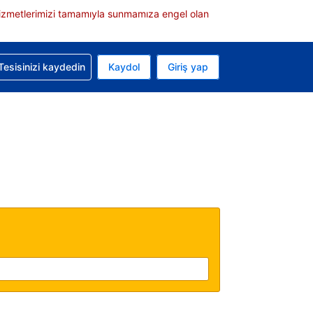
e hizmetlerimizi tamamıyla sunmamıza engel olan
rvasyonunuzla ilgili yardım alın
Tesisinizi kaydedin
Kaydol
Giriş yap
 Mevcut para biriminiz Türk lirası
 Mevcut diliniz Türkçe