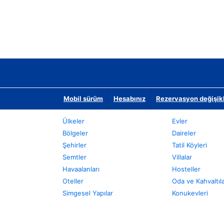
Mobil sürüm
Hesabınız
Rezervasyon değişikli
Ülkeler
Evler
Bölgeler
Daireler
Şehirler
Tatil Köyleri
Semtler
Villalar
Havaalanları
Hosteller
Oteller
Oda ve Kahvaltıl
Simgesel Yapılar
Konukevleri