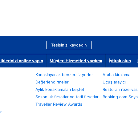
Tesisinizi kaydedin
klerinizi online yapın
Müşteri Hizmetleri yardımı
İştirak olun
Konaklayacak benzersiz yerler
Araba kiralama
Değerlendirmeler
Uçuş arayıcı
Aylık konaklamaları keşfet
Restoran rezervas
Sezonluk fırsatlar ve tatil fırsatları
Booking.com Seyah
Traveller Review Awards
ar