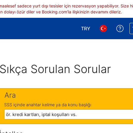
 maalesef sadece yurt dışı tesisler için rezervasyon yapabiliyor. Siz
 dolayı özür diler ve Booking.com'la ilişkinizin devamını dileriz.
TRY
Reze
Para birimi seçimi yap.
Dil seçimi yap.
Sıkça Sorulan Sorular
Ara
SSS içinde anahtar kelime ya da konu başlığı