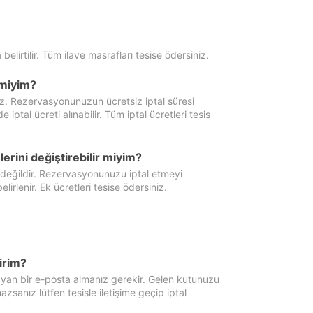
 belirtilir. Tüm ilave masrafları tesise ödersiniz.
miyim?
iz. Rezervasyonunuzun ücretsiz iptal süresi
al ücreti alınabilir. Tüm iptal ücretleri tesis
erini değiştirebilir miyim?
 değildir. Rezervasyonunuzu iptal etmeyi
lirlenir. Ek ücretleri tesise ödersiniz.
irim?
ayan bir e-posta almanız gerekir. Gelen kutunuzu
zsanız lütfen tesisle iletişime geçip iptal