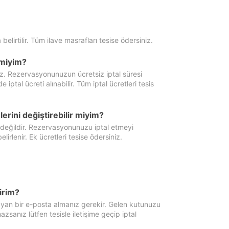
 belirtilir. Tüm ilave masrafları tesise ödersiniz.
miyim?
iz. Rezervasyonunuzun ücretsiz iptal süresi
al ücreti alınabilir. Tüm iptal ücretleri tesis
erini değiştirebilir miyim?
 değildir. Rezervasyonunuzu iptal etmeyi
lirlenir. Ek ücretleri tesise ödersiniz.
irim?
ayan bir e-posta almanız gerekir. Gelen kutunuzu
zsanız lütfen tesisle iletişime geçip iptal