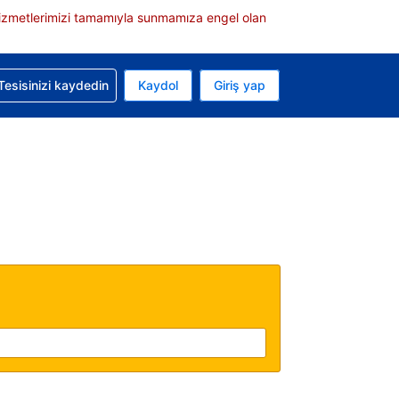
e hizmetlerimizi tamamıyla sunmamıza engel olan
rvasyonunuzla ilgili yardım alın
Tesisinizi kaydedin
Kaydol
Giriş yap
 Mevcut para biriminiz Türk lirası
 Mevcut diliniz Türkçe