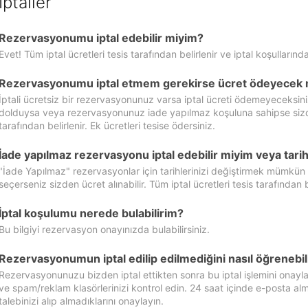
İptaller
Rezervasyonumu iptal edebilir miyim?
Evet! Tüm iptal ücretleri tesis tarafından belirlenir ve iptal koşullarında
Rezervasyonumu iptal etmem gerekirse ücret ödeyecek 
İptali ücretsiz bir rezervasyonunuz varsa iptal ücreti ödemeyeceksin
dolduysa veya rezervasyonunuz iade yapılmaz koşuluna sahipse sizde ipt
tarafından belirlenir. Ek ücretleri tesise ödersiniz.
İade yapılmaz rezervasyonu iptal edebilir miyim veya tarihl
"İade Yapılmaz" rezervasyonlar için tarihlerinizi değiştirmek mümkün
seçerseniz sizden ücret alınabilir. Tüm iptal ücretleri tesis tarafından be
İptal koşulumu nerede bulabilirim?
Bu bilgiyi rezervasyon onayınızda bulabilirsiniz.
Rezervasyonumun iptal edilip edilmediğini nasıl öğrenebil
Rezervasyonunuzu bizden iptal ettikten sonra bu iptal işlemini onayl
ve spam/reklam klasörlerinizi kontrol edin. 24 saat içinde e-posta alma
talebinizi alıp almadıklarını onaylayın.