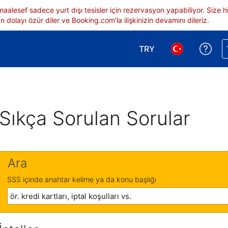
 maalesef sadece yurt dışı tesisler için rezervasyon yapabiliyor. Siz
 dolayı özür diler ve Booking.com'la ilişkinizin devamını dileriz.
TRY
Reze
Para birimi seçimi yap.
Dil seçimi yap.
Sıkça Sorulan Sorular
Ara
SSS içinde anahtar kelime ya da konu başlığı