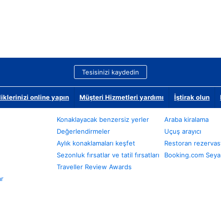
Tesisinizi kaydedin
klerinizi online yapın
Müşteri Hizmetleri yardımı
İştirak olun
Konaklayacak benzersiz yerler
Araba kiralama
Değerlendirmeler
Uçuş arayıcı
Aylık konaklamaları keşfet
Restoran rezervas
Sezonluk fırsatlar ve tatil fırsatları
Booking.com Seyah
Traveller Review Awards
ar