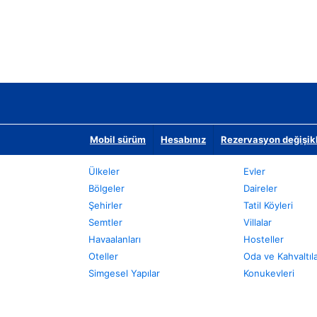
Mobil sürüm
Hesabınız
Rezervasyon değişikli
Ülkeler
Evler
Bölgeler
Daireler
Şehirler
Tatil Köyleri
Semtler
Villalar
Havaalanları
Hosteller
Oteller
Oda ve Kahvaltıl
Simgesel Yapılar
Konukevleri