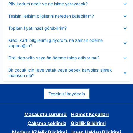
Daraltılmış
PIN kodum nedir ve ne işime yarayacak?
Daraltılmış
Tesisin iletişim bilgilerini nereden bulabilirim?
Daraltılmış
Toplam fiyatı nasıl görebilirim?
Daraltılmış
Kredi kartı bilgilerimi giriyorum, ne zaman ödeme
yapacağım?
Daraltılmış
Otel depozito veya ön ödeme talep ediyor mu?
Daraltılmış
Bir çocuk için ilave yatak veya bebek karyolası almak
mümkün mü?
Tesisinizi kaydedin
Masaüstü sürümü
Hizmet Koşulları
Çalışma şeklimiz
Gizlilik Bildirimi
Modern Kölelik Bildirimi
İnsan Hakları Bildirimi