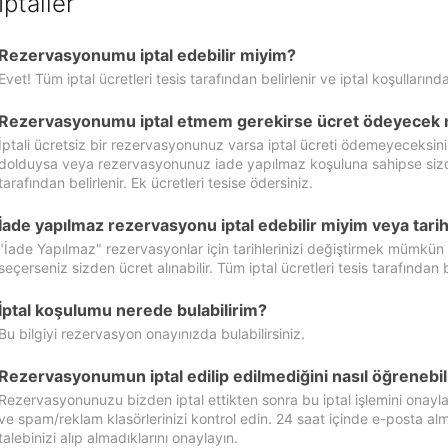
İptaller
Rezervasyonumu iptal edebilir miyim?
Evet! Tüm iptal ücretleri tesis tarafından belirlenir ve iptal koşullarında
Rezervasyonumu iptal etmem gerekirse ücret ödeyecek 
İptali ücretsiz bir rezervasyonunuz varsa iptal ücreti ödemeyeceksin
dolduysa veya rezervasyonunuz iade yapılmaz koşuluna sahipse sizde ipt
tarafından belirlenir. Ek ücretleri tesise ödersiniz.
İade yapılmaz rezervasyonu iptal edebilir miyim veya tarihl
"İade Yapılmaz" rezervasyonlar için tarihlerinizi değiştirmek mümkün
seçerseniz sizden ücret alınabilir. Tüm iptal ücretleri tesis tarafından be
İptal koşulumu nerede bulabilirim?
Bu bilgiyi rezervasyon onayınızda bulabilirsiniz.
Rezervasyonumun iptal edilip edilmediğini nasıl öğrenebil
Rezervasyonunuzu bizden iptal ettikten sonra bu iptal işlemini onayl
ve spam/reklam klasörlerinizi kontrol edin. 24 saat içinde e-posta alma
talebinizi alıp almadıklarını onaylayın.