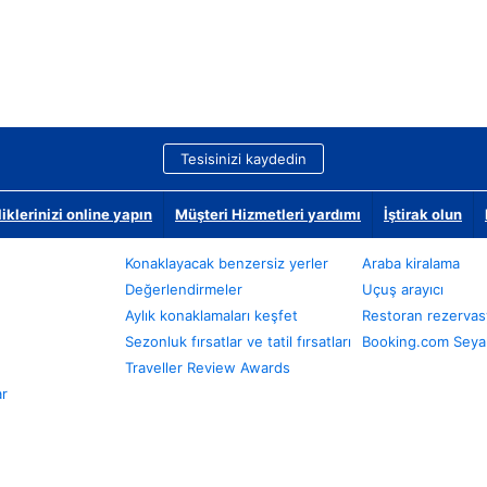
Tesisinizi kaydedin
klerinizi online yapın
Müşteri Hizmetleri yardımı
İştirak olun
Konaklayacak benzersiz yerler
Araba kiralama
Değerlendirmeler
Uçuş arayıcı
Aylık konaklamaları keşfet
Restoran rezervas
Sezonluk fırsatlar ve tatil fırsatları
Booking.com Seyah
Traveller Review Awards
ar