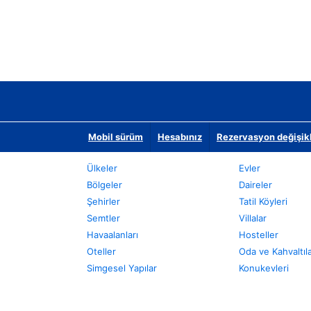
Mobil sürüm
Hesabınız
Rezervasyon değişikli
Ülkeler
Evler
Bölgeler
Daireler
Şehirler
Tatil Köyleri
Semtler
Villalar
Havaalanları
Hosteller
Oteller
Oda ve Kahvaltıl
Simgesel Yapılar
Konukevleri