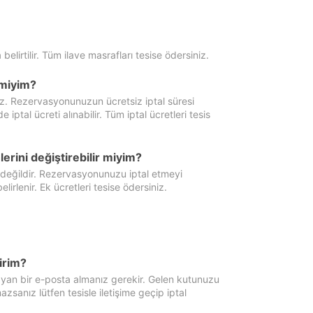
 belirtilir. Tüm ilave masrafları tesise ödersiniz.
miyim?
iz. Rezervasyonunuzun ücretsiz iptal süresi
al ücreti alınabilir. Tüm iptal ücretleri tesis
erini değiştirebilir miyim?
 değildir. Rezervasyonunuzu iptal etmeyi
lirlenir. Ek ücretleri tesise ödersiniz.
irim?
ayan bir e-posta almanız gerekir. Gelen kutunuzu
zsanız lütfen tesisle iletişime geçip iptal