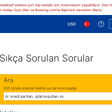
 maalesef sadece yurt dışı tesisler için rezervasyon yapabiliyor. Siz
 dolayı özür diler ve Booking.com'la ilişkinizin devamını dileriz.
USD
Reze
Para birimi seçimi yap.
Dil seçimi yap.
Sıkça Sorulan Sorular
Ara
SSS içinde anahtar kelime ya da konu başlığı