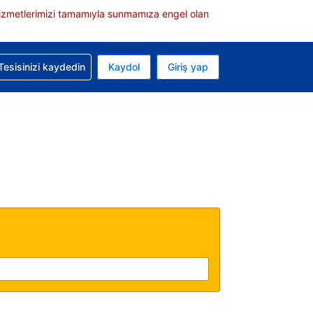
e hizmetlerimizi tamamıyla sunmamıza engel olan
rvasyonunuzla ilgili yardım alın
Tesisinizi kaydedin
Kaydol
Giriş yap
 Mevcut para biriminiz ABD doları
 Mevcut diliniz Türkçe