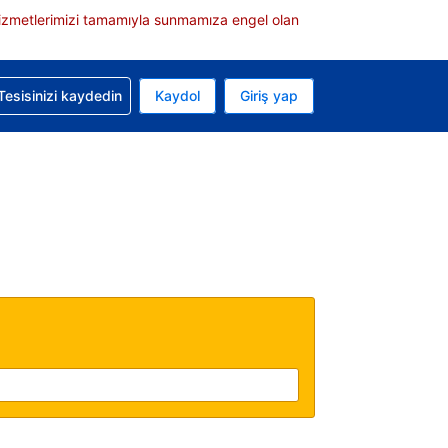
e hizmetlerimizi tamamıyla sunmamıza engel olan
rvasyonunuzla ilgili yardım alın
Tesisinizi kaydedin
Kaydol
Giriş yap
 Mevcut para biriminiz ABD doları
 Mevcut diliniz Türkçe