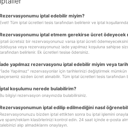
İptaller
Rezervasyonumu iptal edebilir miyim?
Evet! Tüm iptal ücretleri tesis tarafından belirlenir ve iptal koşullarında
Rezervasyonumu iptal etmem gerekirse ücret ödeyecek 
İptali ücretsiz bir rezervasyonunuz varsa iptal ücreti ödemeyeceksin
dolduysa veya rezervasyonunuz iade yapılmaz koşuluna sahipse sizde ipt
tarafından belirlenir. Ek ücretleri tesise ödersiniz.
İade yapılmaz rezervasyonu iptal edebilir miyim veya tarihl
"İade Yapılmaz" rezervasyonlar için tarihlerinizi değiştirmek mümkün
seçerseniz sizden ücret alınabilir. Tüm iptal ücretleri tesis tarafından be
İptal koşulumu nerede bulabilirim?
Bu bilgiyi rezervasyon onayınızda bulabilirsiniz.
Rezervasyonumun iptal edilip edilmediğini nasıl öğrenebil
Rezervasyonunuzu bizden iptal ettikten sonra bu iptal işlemini onayl
ve spam/reklam klasörlerinizi kontrol edin. 24 saat içinde e-posta alma
talebinizi alıp almadıklarını onaylayın.