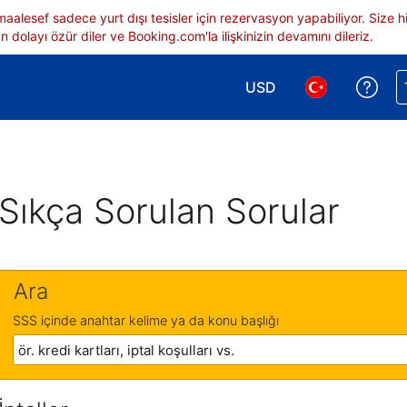
 maalesef sadece yurt dışı tesisler için rezervasyon yapabiliyor. Siz
 dolayı özür diler ve Booking.com'la ilişkinizin devamını dileriz.
USD
Reze
Para birimi seçimi yap.
Dil seçimi yap.
Sıkça Sorulan Sorular
Ara
SSS içinde anahtar kelime ya da konu başlığı