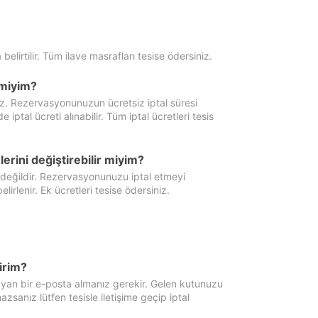
 belirtilir. Tüm ilave masrafları tesise ödersiniz.
miyim?
iz. Rezervasyonunuzun ücretsiz iptal süresi
al ücreti alınabilir. Tüm iptal ücretleri tesis
erini değiştirebilir miyim?
 değildir. Rezervasyonunuzu iptal etmeyi
lirlenir. Ek ücretleri tesise ödersiniz.
irim?
ayan bir e-posta almanız gerekir. Gelen kutunuzu
zsanız lütfen tesisle iletişime geçip iptal