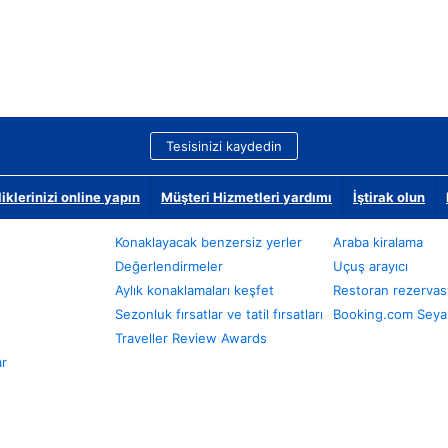
Tesisinizi kaydedin
klerinizi online yapın
Müşteri Hizmetleri yardımı
İştirak olun
Konaklayacak benzersiz yerler
Araba kiralama
Değerlendirmeler
Uçuş arayıcı
Aylık konaklamaları keşfet
Restoran rezervas
Sezonluk fırsatlar ve tatil fırsatları
Booking.com Seyah
Traveller Review Awards
ar