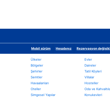
Mobil sürüm
Hesabınız
Rezervasyon değişikli
Ülkeler
Evler
Bölgeler
Daireler
Şehirler
Tatil Köyleri
Semtler
Villalar
Havaalanları
Hosteller
Oteller
Oda ve Kahvaltıl
Simgesel Yapılar
Konukevleri