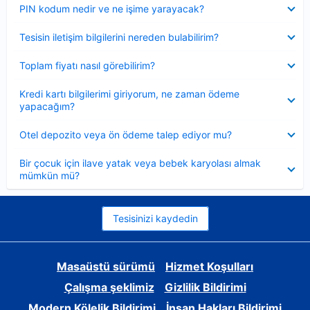
Daraltılmış
PIN kodum nedir ve ne işime yarayacak?
Daraltılmış
Tesisin iletişim bilgilerini nereden bulabilirim?
Daraltılmış
Toplam fiyatı nasıl görebilirim?
Daraltılmış
Kredi kartı bilgilerimi giriyorum, ne zaman ödeme
yapacağım?
Daraltılmış
Otel depozito veya ön ödeme talep ediyor mu?
Daraltılmış
Bir çocuk için ilave yatak veya bebek karyolası almak
mümkün mü?
Tesisinizi kaydedin
Masaüstü sürümü
Hizmet Koşulları
Çalışma şeklimiz
Gizlilik Bildirimi
Modern Kölelik Bildirimi
İnsan Hakları Bildirimi