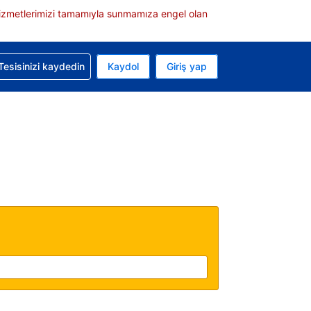
e hizmetlerimizi tamamıyla sunmamıza engel olan
rvasyonunuzla ilgili yardım alın
Tesisinizi kaydedin
Kaydol
Giriş yap
 Mevcut para biriminiz ABD doları
 Mevcut diliniz Türkçe