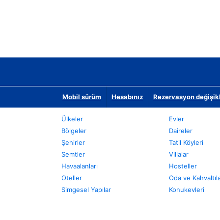
Mobil sürüm
Hesabınız
Rezervasyon değişikli
Ülkeler
Evler
Bölgeler
Daireler
Şehirler
Tatil Köyleri
Semtler
Villalar
Havaalanları
Hosteller
Oteller
Oda ve Kahvaltıl
Simgesel Yapılar
Konukevleri