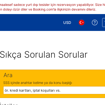
 maalesef sadece yurt dışı tesisler için rezervasyon yapabiliyor. Siz
 dolayı özür diler ve Booking.com'la ilişkinizin devamını dileriz.
USD
Reze
Para birimi seçimi yap.
Dil seçimi yap.
Sıkça Sorulan Sorular
Ara
SSS içinde anahtar kelime ya da konu başlığı