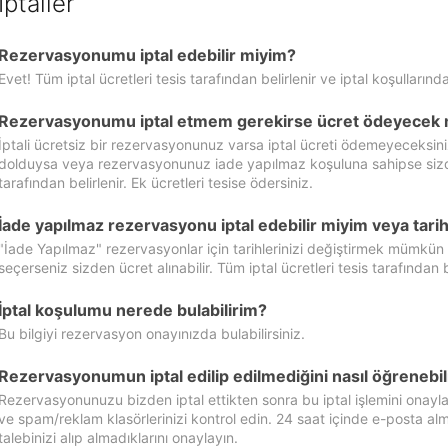
İptaller
Rezervasyonumu iptal edebilir miyim?
Evet! Tüm iptal ücretleri tesis tarafından belirlenir ve iptal koşullarında
Rezervasyonumu iptal etmem gerekirse ücret ödeyecek 
İptali ücretsiz bir rezervasyonunuz varsa iptal ücreti ödemeyeceksin
dolduysa veya rezervasyonunuz iade yapılmaz koşuluna sahipse sizde ipt
tarafından belirlenir. Ek ücretleri tesise ödersiniz.
İade yapılmaz rezervasyonu iptal edebilir miyim veya tarihl
"İade Yapılmaz" rezervasyonlar için tarihlerinizi değiştirmek mümkün
seçerseniz sizden ücret alınabilir. Tüm iptal ücretleri tesis tarafından be
İptal koşulumu nerede bulabilirim?
Bu bilgiyi rezervasyon onayınızda bulabilirsiniz.
Rezervasyonumun iptal edilip edilmediğini nasıl öğrenebil
Rezervasyonunuzu bizden iptal ettikten sonra bu iptal işlemini onayl
ve spam/reklam klasörlerinizi kontrol edin. 24 saat içinde e-posta alma
talebinizi alıp almadıklarını onaylayın.