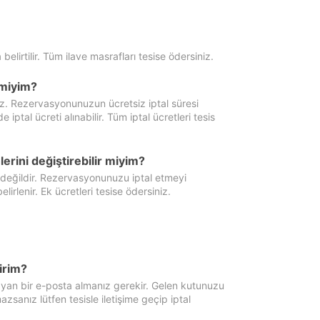
 belirtilir. Tüm ilave masrafları tesise ödersiniz.
miyim?
iz. Rezervasyonunuzun ücretsiz iptal süresi
al ücreti alınabilir. Tüm iptal ücretleri tesis
erini değiştirebilir miyim?
 değildir. Rezervasyonunuzu iptal etmeyi
lirlenir. Ek ücretleri tesise ödersiniz.
irim?
ayan bir e-posta almanız gerekir. Gelen kutunuzu
zsanız lütfen tesisle iletişime geçip iptal