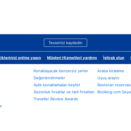
Tesisinizi kaydedin
klerinizi online yapın
Müşteri Hizmetleri yardımı
İştirak olun
Konaklayacak benzersiz yerler
Araba kiralama
Değerlendirmeler
Uçuş arayıcı
Aylık konaklamaları keşfet
Restoran rezervas
Sezonluk fırsatlar ve tatil fırsatları
Booking.com Seyah
Traveller Review Awards
ar