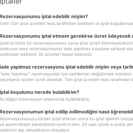
İptaller
Rezervasyonumu iptal edebilir miyim?
Evet! Tüm iptal ücretleri tesis tarafından belirlenir ve iptal koşullarında
Rezervasyonumu iptal etmem gerekirse ücret ödeyecek 
İptali ücretsiz bir rezervasyonunuz varsa iptal ücreti ödemeyeceksin
dolduysa veya rezervasyonunuz iade yapılmaz koşuluna sahipse sizde ipt
tarafından belirlenir. Ek ücretleri tesise ödersiniz.
İade yapılmaz rezervasyonu iptal edebilir miyim veya tarihl
"İade Yapılmaz" rezervasyonlar için tarihlerinizi değiştirmek mümkün
seçerseniz sizden ücret alınabilir. Tüm iptal ücretleri tesis tarafından be
İptal koşulumu nerede bulabilirim?
Bu bilgiyi rezervasyon onayınızda bulabilirsiniz.
Rezervasyonumun iptal edilip edilmediğini nasıl öğrenebil
Rezervasyonunuzu bizden iptal ettikten sonra bu iptal işlemini onayl
ve spam/reklam klasörlerinizi kontrol edin. 24 saat içinde e-posta alma
talebinizi alıp almadıklarını onaylayın.