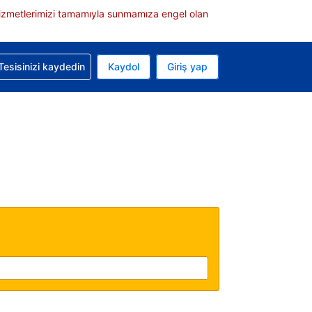
e hizmetlerimizi tamamıyla sunmamıza engel olan
rvasyonunuzla ilgili yardım alın
Tesisinizi kaydedin
Kaydol
Giriş yap
 Mevcut para biriminiz ABD doları
 Mevcut diliniz Türkçe