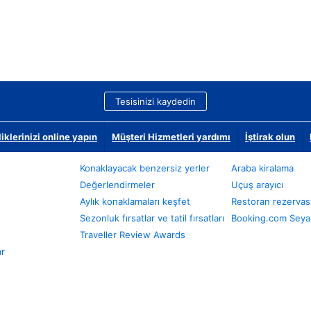
Tesisinizi kaydedin
klerinizi online yapın
Müşteri Hizmetleri yardımı
İştirak olun
Konaklayacak benzersiz yerler
Araba kiralama
Değerlendirmeler
Uçuş arayıcı
Aylık konaklamaları keşfet
Restoran rezervas
Sezonluk fırsatlar ve tatil fırsatları
Booking.com Seyah
Traveller Review Awards
ar