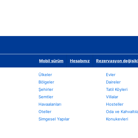
Mobil sürüm
Hesabınız
Rezervasyon değişikli
Ülkeler
Evler
Bölgeler
Daireler
Şehirler
Tatil Köyleri
Semtler
Villalar
Havaalanları
Hosteller
Oteller
Oda ve Kahvaltıl
Simgesel Yapılar
Konukevleri