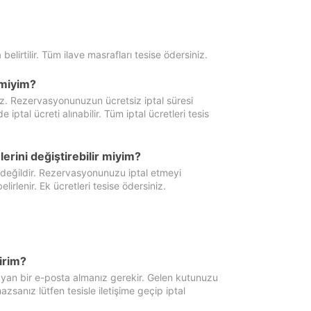
 belirtilir. Tüm ilave masrafları tesise ödersiniz.
miyim?
iz. Rezervasyonunuzun ücretsiz iptal süresi
al ücreti alınabilir. Tüm iptal ücretleri tesis
erini değiştirebilir miyim?
 değildir. Rezervasyonunuzu iptal etmeyi
lirlenir. Ek ücretleri tesise ödersiniz.
irim?
ayan bir e-posta almanız gerekir. Gelen kutunuzu
zsanız lütfen tesisle iletişime geçip iptal