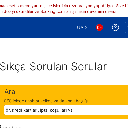
 maalesef sadece yurt dışı tesisler için rezervasyon yapabiliyor. Siz
 dolayı özür diler ve Booking.com'la ilişkinizin devamını dileriz.
USD
Reze
Para birimi seçimi yap.
Dil seçimi yap.
Sıkça Sorulan Sorular
Ara
SSS içinde anahtar kelime ya da konu başlığı