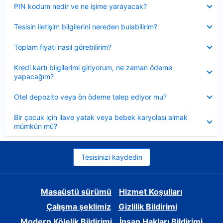
Daraltılmış
PIN kodum nedir ve ne işime yarayacak?
Daraltılmış
Tesisin iletişim bilgilerini nereden bulabilirim?
Daraltılmış
Toplam fiyatı nasıl görebilirim?
Daraltılmış
Kredi kartı bilgilerimi giriyorum, ne zaman ödeme
yapacağım?
Daraltılmış
Otel depozito veya ön ödeme talep ediyor mu?
Daraltılmış
Bir çocuk için ilave yatak veya bebek karyolası almak
mümkün mü?
Tesisinizi kaydedin
Masaüstü sürümü
Hizmet Koşulları
Çalışma şeklimiz
Gizlilik Bildirimi
Modern Kölelik Bildirimi
İnsan Hakları Bildirimi