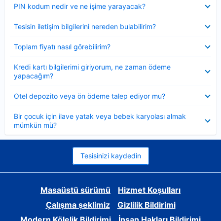
Daraltılmış
PIN kodum nedir ve ne işime yarayacak?
Daraltılmış
Tesisin iletişim bilgilerini nereden bulabilirim?
Daraltılmış
Toplam fiyatı nasıl görebilirim?
Daraltılmış
Kredi kartı bilgilerimi giriyorum, ne zaman ödeme
yapacağım?
Daraltılmış
Otel depozito veya ön ödeme talep ediyor mu?
Daraltılmış
Bir çocuk için ilave yatak veya bebek karyolası almak
mümkün mü?
Tesisinizi kaydedin
Masaüstü sürümü
Hizmet Koşulları
Çalışma şeklimiz
Gizlilik Bildirimi
Modern Kölelik Bildirimi
İnsan Hakları Bildirimi