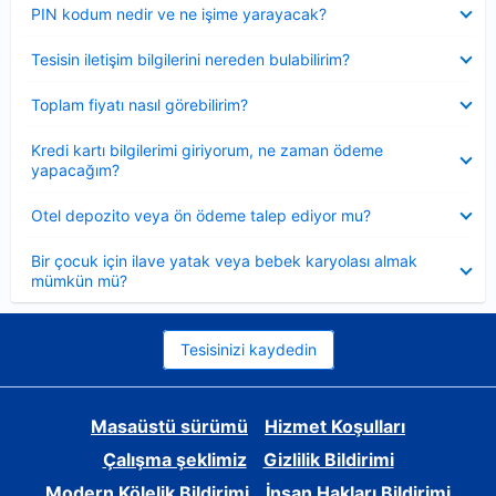
Daraltılmış
PIN kodum nedir ve ne işime yarayacak?
Daraltılmış
Tesisin iletişim bilgilerini nereden bulabilirim?
Daraltılmış
Toplam fiyatı nasıl görebilirim?
Daraltılmış
Kredi kartı bilgilerimi giriyorum, ne zaman ödeme
yapacağım?
Daraltılmış
Otel depozito veya ön ödeme talep ediyor mu?
Daraltılmış
Bir çocuk için ilave yatak veya bebek karyolası almak
mümkün mü?
Tesisinizi kaydedin
Masaüstü sürümü
Hizmet Koşulları
Çalışma şeklimiz
Gizlilik Bildirimi
Modern Kölelik Bildirimi
İnsan Hakları Bildirimi