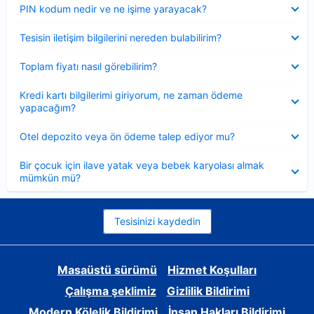
Daraltılmış
PIN kodum nedir ve ne işime yarayacak?
Daraltılmış
Tesisin iletişim bilgilerini nereden bulabilirim?
Daraltılmış
Toplam fiyatı nasıl görebilirim?
Daraltılmış
Kredi kartı bilgilerimi giriyorum, ne zaman ödeme
yapacağım?
Daraltılmış
Otel depozito veya ön ödeme talep ediyor mu?
Daraltılmış
Bir çocuk için ilave yatak veya bebek karyolası almak
mümkün mü?
Tesisinizi kaydedin
Masaüstü sürümü
Hizmet Koşulları
Çalışma şeklimiz
Gizlilik Bildirimi
Modern Kölelik Bildirimi
İnsan Hakları Bildirimi